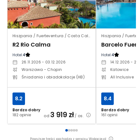
Hiszpania / Fuerteventura / Costa Calma
R2 Rio Calma
Hotel:
4
Hotel:
4
26.11.2026 - 03.12.2026
14.12.2026 - 21
Warszawa - Chopin
Katowice
Śniadania i obiadokolacje (HB)
All Inclusive
8.2
8.4
Bardzo dobry
Bardzo dobry
3 919
zł
182 opinie
161 opinii
od
/ os.
Powyższe treści pochodzą z serwisu Wakacje.pl