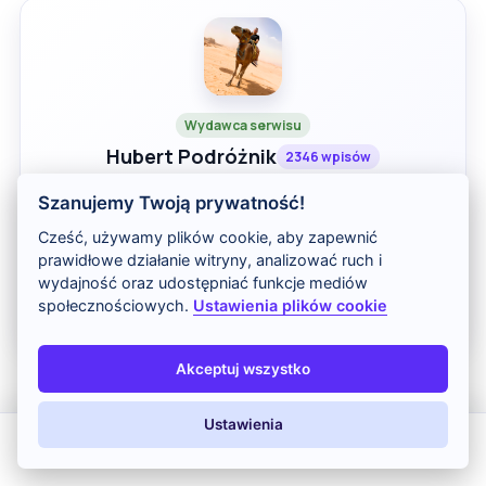
Wydawca serwisu
Hubert Podróżnik
2346 wpisów
Twórca bloga odkryjwakacje.pl, pasjonat podróży i
Szanujemy Twoją prywatność!
ekspert od wakacji all inclusive. Tworzę szczegółowe
przewodniki, analizuję koszty wczasów za granicą i
Cześć, używamy plików cookie, aby zapewnić
recenzuję hotele, pomagając podróżnikom zaplanować
prawidłowe działanie witryny, analizować ruch i
idealne wakacje.
wydajność oraz udostępniać funkcje mediów
Zobacz wszystkie wpisy autora
społecznościowych.
Ustawienia plików cookie
Akceptuj wszystko
Udostępnij
Ustawienia
Facebook
WhatsApp
X.com
All Inclusive
Last Minute
LATO 2026
Z dziećmi
Kopiuj link