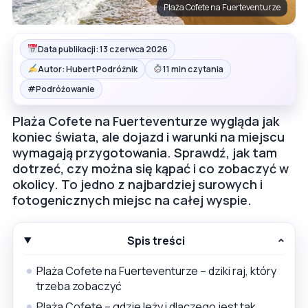
Plaża Cofete na Fuerteventurze
Data publikacji: 13 czerwca 2026
Autor: Hubert Podróżnik
11 min czytania
#
Podróżowanie
Plaża Cofete na Fuerteventurze wygląda jak
koniec świata, ale dojazd i warunki na miejscu
wymagają przygotowania. Sprawdź, jak tam
dotrzeć, czy można się kąpać i co zobaczyć w
okolicy. To jedno z najbardziej surowych i
fotogenicznych miejsc na całej wyspie.
Spis treści
Plaża Cofete na Fuerteventurze – dziki raj, który
trzeba zobaczyć
Plaża Cofete – gdzie leży i dlaczego jest tak