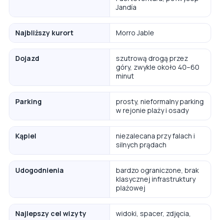
Jandía
Najbliższy kurort
Morro Jable
Dojazd
szutrową drogą przez
góry, zwykle około 40–60
minut
Parking
prosty, nieformalny parking
w rejonie plaży i osady
Kąpiel
niezalecana przy falach i
silnych prądach
Udogodnienia
bardzo ograniczone, brak
klasycznej infrastruktury
plażowej
Najlepszy cel wizyty
widoki, spacer, zdjęcia,