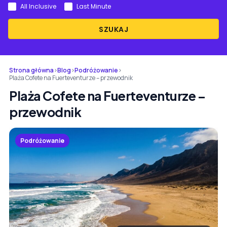
All Inclusive
Last Minute
SZUKAJ
Strona główna
›
Blog
›
Podróżowanie
›
Plaża Cofete na Fuerteventurze – przewodnik
Plaża Cofete na Fuerteventurze –
przewodnik
Podróżowanie