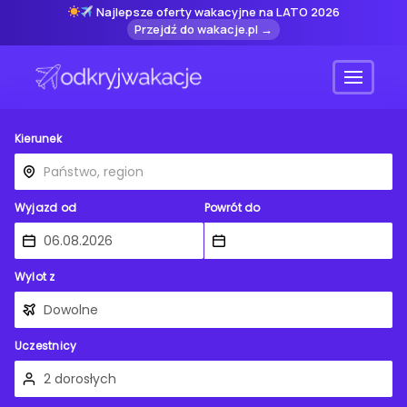
Najlepsze oferty wakacyjne na LATO 2026
Przejdź do wakacje.pl →
Menu
Kierunek
Wyjazd od
Powrót do
Wylot z
Uczestnicy