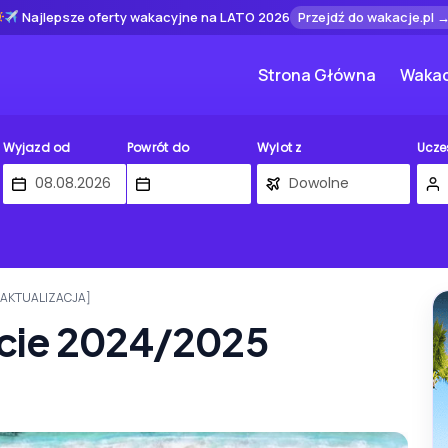
Najlepsze oferty wakacyjne na LATO 2026
Przejdź do wakacje.pl 
Strona Główna
Wakac
Wyjazd od
Powrót do
Wylot z
Ucze
 [AKTUALIZACJA]
cie 2024/2025