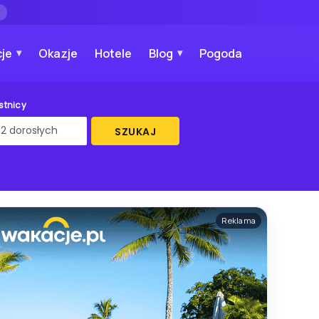
→
je
Okazje
Hotele
Blog
Pogoda
stnicy
SZUKAJ
Reklama