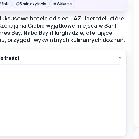
#
óżnik
5 min czytania
Wakacje
uksusowe hotele od sieci JAZ i Iberotel, które
Czekają na Ciebie wyjątkowe miejsca w Sahl
res Bay, Nabq Bay i Hurghadzie, oferujące
u, przygód i wykwintnych kulinarnych doznań.
is treści