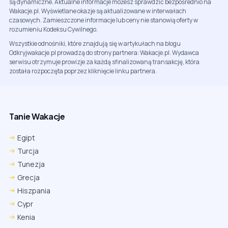
są dynamiczne. Aktualne informacje możesz sprawdzić bezpośrednio na
Wakacje.pl. Wyświetlane okazje są aktualizowane w interwałach
czasowych. Zamieszczone informacje lub ceny nie stanowią oferty w
rozumieniu Kodeksu Cywilnego.
Wszystkie odnośniki, które znajdują się w artykułach na blogu
Odkryjwakacje.pl prowadzą do strony partnera: Wakacje.pl. Wydawca
serwisu otrzymuje prowizje za każdą sfinalizowaną transakcję, która
została rozpoczęta poprzez kliknięcie linku partnera.
Tanie Wakacje
Egipt
Turcja
Tunezja
Grecja
Hiszpania
Cypr
Kenia