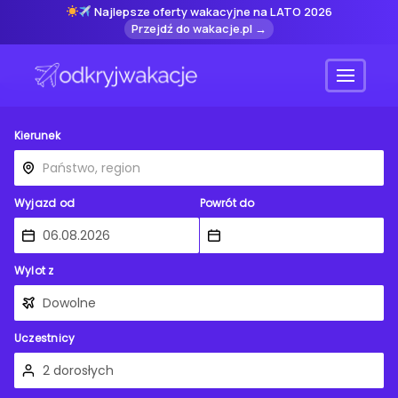
Najlepsze oferty wakacyjne na LATO 2026
Przejdź do wakacje.pl →
Menu
Kierunek
Wyjazd od
Powrót do
Wylot z
Uczestnicy