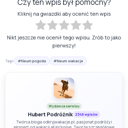
Czy ten wpis był pomocny?
Kliknij na gwiazdki aby ocenić ten wpis
Nikt jeszcze nie ocenił tego wpisu. Zrób to jako
pierwszy!
#Neum pogoda
#Neum wakacje
Tagi:
Wydawca serwisu
Hubert Podróżnik
2346 wpisów
Twórca bloga odkryjwakacje.pl, pasjonat podróży i
ekspert od wakacji all inclusive. Tworzę szczegółowe