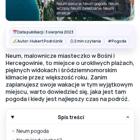
Neum wakacje, Neum pogoda, Neum
wczasy, Neum zwiedzanie, Neum
atrakcje
Data publikacji: 3 sierpnia 2023
#
Autor: Hubert Podróżnik
2 min czytania
Pogoda
Neum, malownicze miasteczko w Bośni i
Hercegowinie, to miejsce o urokliwych plażach,
pięknych widokach i śródziemnomorskim
klimacie przez większość roku. Zanim
zaplanujesz swoje wakacje w tym wyjątkowym
miejscu, warto dowiedzieć się, jaka jest tam
pogoda i kiedy jest najlepszy czas na podróż.
Spis treści
Neum pogoda