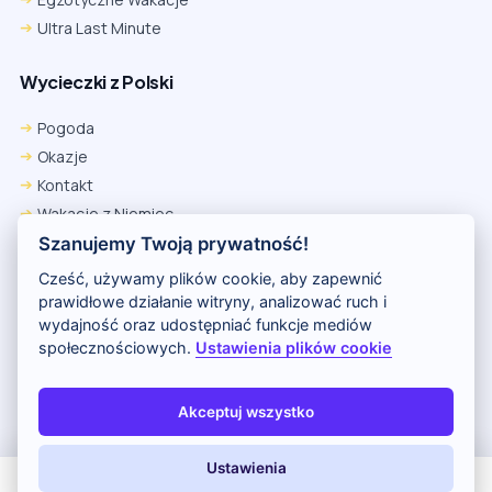
Ultra Last Minute
Wycieczki z Polski
Pogoda
Okazje
Kontakt
Wakacje z Niemiec
Polityka Prywatności
Szanujemy Twoją prywatność!
Wakacje w Egipcie
Cześć, używamy plików cookie, aby zapewnić
Rankingi hoteli
prawidłowe działanie witryny, analizować ruch i
wydajność oraz udostępniać funkcje mediów
społecznościowych.
Ustawienia plików cookie
Partnerem serwisu jest portal Wakacje.pl
O nas
Kontakt i reklama
Polityka prywatności
Akceptuj wszystko
Copyright (c) 2026 Odkryj Wakacje
Ustawienia