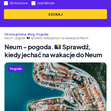
All Inclusive
Last Minute
SZUKAJ
Strona główna
›
Blog
›
Pogoda
›
Neum – pogoda.
Sprawdź, kiedy jechać na wakacje do Neum
Neum – pogoda.
Sprawdź,
kiedy jechać na wakacje do Neum
Pogoda