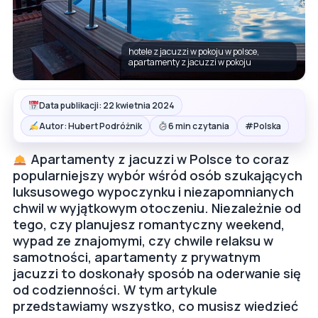
hotele z jacuzzi w pokoju w polsce,
apartamenty z jacuzzi w pokoju
Data publikacji: 22 kwietnia 2024
#
Autor: Hubert Podróżnik
6 min czytania
Polska
Apartamenty z jacuzzi w Polsce to coraz
popularniejszy wybór wśród osób szukających
luksusowego wypoczynku i niezapomnianych
chwil w wyjątkowym otoczeniu. Niezależnie od
tego, czy planujesz romantyczny weekend,
wypad ze znajomymi, czy chwile relaksu w
samotności, apartamenty z prywatnym
jacuzzi to doskonały sposób na oderwanie się
od codzienności. W tym artykule
przedstawiamy wszystko, co musisz wiedzieć