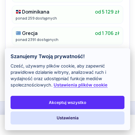
Dominikana
od 5 129 zł
ponad 259 dostępnych
Grecja
od 1 706 zł
ponad 2391 dostępnych
Cypr
od 2 040 zł
Szanujemy Twoją prywatność!
ponad 1281 dostępnych
Cześć, używamy plików cookie, aby zapewnić
Reklama dynamiczna wakacje.pl
prawidłowe działanie witryny, analizować ruch i
wydajność oraz udostępniać funkcje mediów
społecznościowych.
Ustawienia plików cookie
Akceptuj wszystko
Treści pochodzą z serwisu Wakacje.pl. Stanowią własność prawnie
chronioną należącą do Wakacje.pl S.A. i/lub jej partnerów. Ceny i dostępność
Ustawienia
są dynamiczne. Aktualne informacje możesz sprawdzić bezpośrednio na
Wakacje.pl. Wyświetlane okazje są aktualizowane w interwałach
All Inclusive
Last Minute
LATO 2026
Z dziećmi
czasowych. Zamieszczone informacje lub ceny nie stanowią oferty w