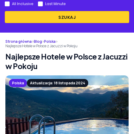
All Inclusive
Last Minute
SZUKAJ
Strona główna
›
Blog
›
Polska
›
Najlepsze Hotele w Polsce z Jacuzzi w Pokoju
Najlepsze Hotele w Polsce z Jacuzzi
w Pokoju
Polska
Aktualizacja: 18 listopada 2024