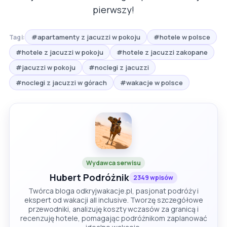
pierwszy!
#apartamenty z jacuzzi w pokoju
#hotele w polsce
Tagi:
#hotele z jacuzzi w pokoju
#hotele z jacuzzi zakopane
#jacuzzi w pokoju
#noclegi z jacuzzi
#noclegi z jacuzzi w górach
#wakacje w polsce
Wydawca serwisu
Hubert Podróżnik
2349 wpisów
Twórca bloga odkryjwakacje.pl, pasjonat podróży i
ekspert od wakacji all inclusive. Tworzę szczegółowe
przewodniki, analizuję koszty wczasów za granicą i
recenzuję hotele, pomagając podróżnikom zaplanować