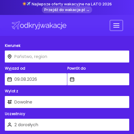
Najlepsze oferty wakacyjne na LATO 2026
Przejdź do wakacje.pl →
Menu
Kierunek
Wyjazd od
Powrót do
Wylot z
Uczestnicy