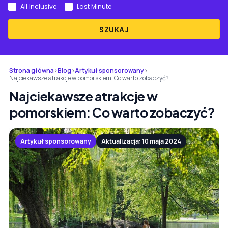
All Inclusive
Last Minute
SZUKAJ
Strona główna
›
Blog
›
Artykuł sponsorowany
›
Najciekawsze atrakcje w pomorskiem: Co warto zobaczyć?
Najciekawsze atrakcje w
pomorskiem: Co warto zobaczyć?
Artykuł sponsorowany
Aktualizacja: 10 maja 2024