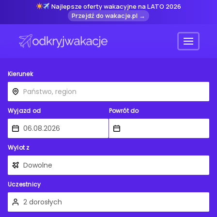
Najlepsze oferty wakacyjne na LATO 2026
Przejdź do wakacje.pl →
Menu
Kierunek
Wyjazd od
Powrót do
Wylot z
Uczestnicy