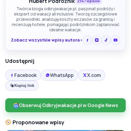
Hubert Podróżnik
2347 wpisów
Twórca bloga odkryjwakacje.pl, pasjonat podróży i
ekspert od wakacji all inclusive. Tworzę szczegółowe
przewodniki, analizuję koszty wczasów za granicą i
recenzuję hotele, pomagając podróżnikom zaplanować
idealne wakacje.
Zobacz wszystkie wpisy autora
Udostępnij
Facebook
WhatsApp
X.com
Kopiuj link
Obserwuj Odkryjwakacje.pl w Google News
Proponowane wpisy