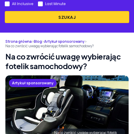
All Inclusive
Last Minute
SZUKAJ
Strona główna
›
Blog
›
Artykuł sponsorowany
›
Na co zwrócić uwagę wybierając fotelik samochodowy?
Na co zwrócić uwagę wybierając
fotelik samochodowy?
Artykuł sponsorowany
Na co zwrócić uwagę wybierając fotelik