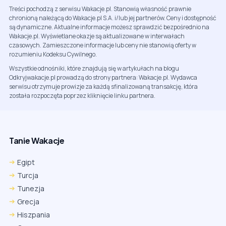
Treści pochodzą z serwisu Wakacje.pl. Stanowią własność prawnie
chronioną należącą do Wakacje.pl S.A. i/lub jej partnerów. Ceny i dostępność
są dynamiczne. Aktualne informacje możesz sprawdzić bezpośrednio na
Wakacje.pl. Wyświetlane okazje są aktualizowane w interwałach
czasowych. Zamieszczone informacje lub ceny nie stanowią oferty w
rozumieniu Kodeksu Cywilnego.
Wszystkie odnośniki, które znajdują się w artykułach na blogu
Odkryjwakacje.pl prowadzą do strony partnera: Wakacje.pl. Wydawca
serwisu otrzymuje prowizje za każdą sfinalizowaną transakcję, która
została rozpoczęta poprzez kliknięcie linku partnera.
Tanie Wakacje
Egipt
Turcja
Tunezja
Grecja
Hiszpania