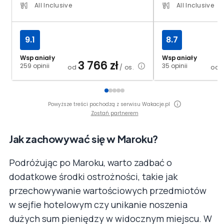
All Inclusive
All Inclusive
9.1
8.7
Wspaniały
Wspaniały
3 766
zł
259 opinii
35 opinii
od
/ os.
od
Powyższe treści pochodzą z serwisu Wakacje.pl
Zostań partnerem
Jak zachowywać się w Maroku?
Podróżując po Maroku, warto zadbać o
dodatkowe środki ostrożności, takie jak
przechowywanie wartościowych przedmiotów
w sejfie hotelowym czy unikanie noszenia
dużych sum pieniędzy w widocznym miejscu. W