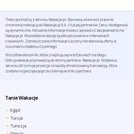
Treści pochodzą z serwisu Wakacje.pl. Stanowią własność prawnie
chronioną należącą do Wakacje.pl S.A. i/lub jej partnerów. Ceny i dostępność
są dynamiczne. Aktualne informacje możesz sprawdzić bezpośrednio na
Wakacje.pl. Wyświetlane okazje są aktualizowane w interwałach
czasowych. Zamieszczone informacje lub ceny nie stanowią oferty w
rozumieniu Kodeksu Cywilnego.
Wszystkie odnośniki, które znajdują się w artykułach na blogu
Odkryjwakacje.pl prowadzą do strony partnera: Wakacje.pl. Wydawca
serwisu otrzymuje prowizje za każdą sfinalizowaną transakcję, która
została rozpoczęta poprzez kliknięcie linku partnera.
Tanie Wakacje
Egipt
Turcja
Tunezja
Grecja