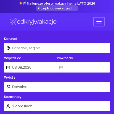
Najlepsze oferty wakacyjne na LATO 2026
Przejdź do wakacje.pl →
Menu
Kierunek
Wyjazd od
Powrót do
Wylot z
Uczestnicy