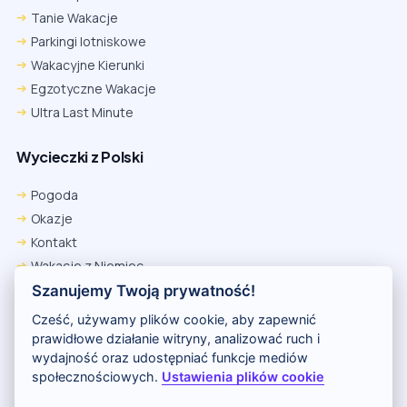
Tanie Wakacje
Parkingi lotniskowe
Wakacyjne Kierunki
Egzotyczne Wakacje
Ultra Last Minute
Wycieczki z Polski
Pogoda
Okazje
Kontakt
Wakacje z Niemiec
Polityka Prywatności
Szanujemy Twoją prywatność!
Wakacje w Egipcie
Cześć, używamy plików cookie, aby zapewnić
Rankingi hoteli
prawidłowe działanie witryny, analizować ruch i
wydajność oraz udostępniać funkcje mediów
społecznościowych.
Ustawienia plików cookie
Partnerem serwisu jest portal Wakacje.pl