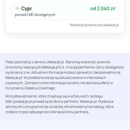
Cypr
od 2 040 zł
ponad 1281 dostępnych
Reklama dynamiczna wakacje.pl
Treści pochodzą z serwisu Wakacje.pl. Stanowią własność prawnie
chronioną należącą do Wakacje.pl S.A. i/lub jej partnerów. Ceny i dostępność
są dynamiczne. Aktualne informacje możesz sprawdzić bezpośrednio na
Wakacje.pl. Wyświetlane okazje są aktualizowane w interwałach
czasowych. Zamieszczone informacje lub ceny nie stanowią oferty w
rozumieniu Kodeksu Cywilnego.
Wszystkie odnośniki, które znajdują się w artykułach na blogu
Odkryjwakacje.pl prowadzą do strony partnera: Wakacje.pl. Wydawca
serwisu otrzymuje prowizje za każdą sfinalizowaną transakcję, która
została rozpoczęta poprzez kliknięcie linku partnera.