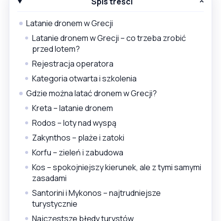
Spis treści
Latanie dronem w Grecji
Latanie dronem w Grecji – co trzeba zrobić
przed lotem?
Rejestracja operatora
Kategoria otwarta i szkolenia
Gdzie można latać dronem w Grecji?
Kreta – latanie dronem
Rodos – loty nad wyspą
Zakynthos – plaże i zatoki
Korfu – zieleń i zabudowa
Kos – spokojniejszy kierunek, ale z tymi samymi
zasadami
Santorini i Mykonos – najtrudniejsze
turystycznie
Najczęstsze błędy turystów