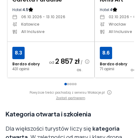
Hotel:
4.5
Hotel:
4
06.10.2026 - 13.10.2026
02.10.2026 - 0
Katowice
Wrocław
All Inclusive
All Inclusive
8.3
8.6
2 857
zł
od
/
Bardzo dobry
Bardzo dobry
431 opinii
71 opinii
os.
od
Powyższe treści pochodzą z serwisu Wakacje.pl
Zostań partnerem
Kategoria otwarta i szkolenia
Dla większości turystów liczy się
kategoria
otwarta
. W zależności od masy i klasy drona