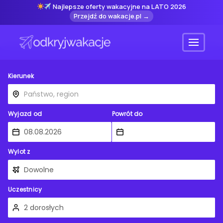
Najlepsze oferty wakacyjne na LATO 2026
Przejdź do wakacje.pl →
Menu
Kierunek
Wyjazd od
Powrót do
Wylot z
Uczestnicy