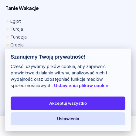
Tanie Wakacje
Egipt
Turcja
Tunezja
Grecja
Hiszpania
Szanujemy Twoją prywatność!
Cypr
Cześć, używamy plików cookie, aby zapewnić
Kenia
prawidłowe działanie witryny, analizować ruch i
wydajność oraz udostępniać funkcje mediów
Wakacje All Inclusive
społecznościowych.
Ustawienia plików cookie
All Inclusive
Akceptuj wszystko
Wakacje Last Minute
Last Minute wylot jutro
Ustawienia
Last Minute wylot pojutrze
Przedsprzedaż LATO 2026
All Inclusive
Last Minute
LATO 2026
Z dziećmi
Egzotyka