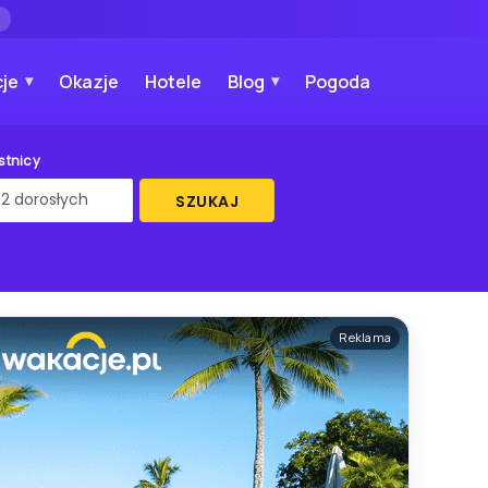
→
je
Okazje
Hotele
Blog
Pogoda
stnicy
SZUKAJ
Reklama