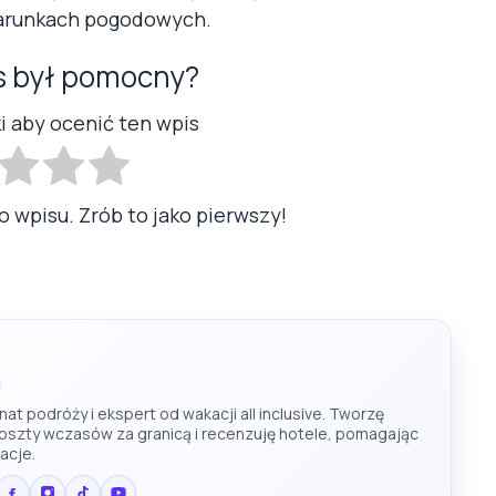
arunkach pogodowych.
s był pomocny?
ki aby ocenić ten wpis
o wpisu. Zrób to jako pierwszy!
at podróży i ekspert od wakacji all inclusive. Tworzę
koszty wczasów za granicą i recenzuję hotele, pomagając
acje.