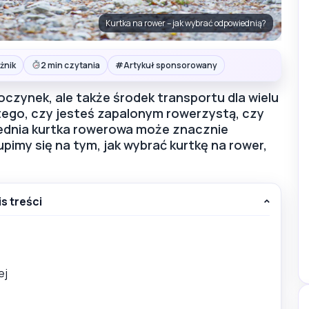
Kurtka na rower – jak wybrać odpowiednią?
#
żnik
2 min czytania
Artykuł sponsorowany
czynek, ale także środek transportu dla wielu
tego, czy jesteś zapalonym rowerzystą, czy
iednia kurtka rowerowa może znacznie
pimy się na tym, jak wybrać kurtkę na rower,
is treści
ej