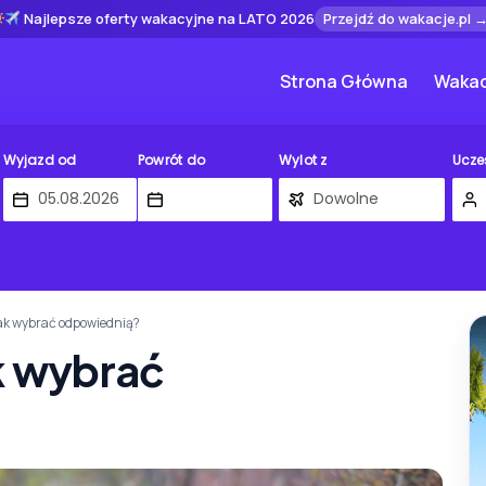
Najlepsze oferty wakacyjne na LATO 2026
Przejdź do wakacje.pl 
Strona Główna
Wakac
Wyjazd od
Powrót do
Wylot z
Ucze
jak wybrać odpowiednią?
ak wybrać