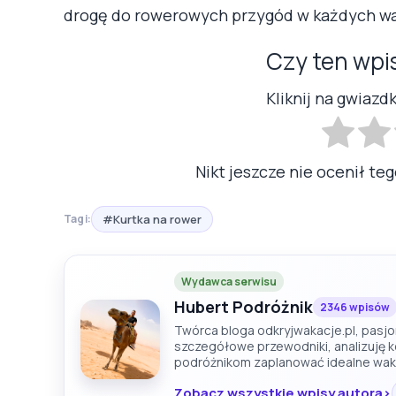
drogę do rowerowych przygód w każdych w
Czy ten wpi
Kliknij na gwiazd
Nikt jeszcze nie ocenił teg
#Kurtka na rower
Tagi:
Wydawca serwisu
Hubert Podróżnik
2346 wpisów
Twórca bloga odkryjwakacje.pl, pasjon
szczegółowe przewodniki, analizuję 
podróżnikom zaplanować idealne wak
Zobacz wszystkie wpisy autora