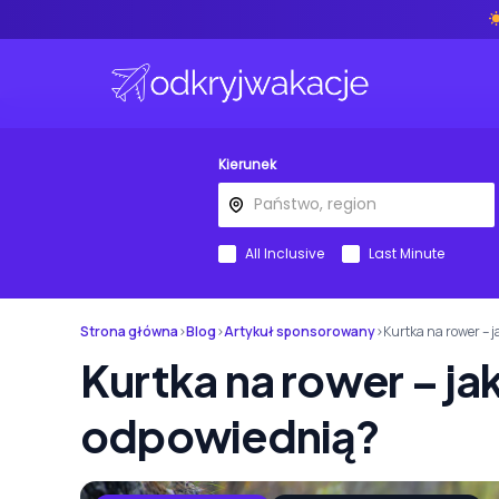
Kierunek
All Inclusive
Last Minute
Strona główna
›
Blog
›
Artykuł sponsorowany
›
Kurtka na rower – 
Kurtka na rower – j
odpowiednią?