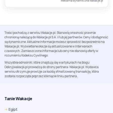
Reklama dynamiczna wakacje.pl
Treści pochodzą z serwisu Wakacje.pl. Stanowią własność prawnie
chronioną należącą do Wakacje.pl S.A. i/lub jej partnerów. Ceny i dostępność
są dynamiczne. Aktualne informacje możesz sprawdzić bezpośrednio na
Wakacje.pl. Wyświetlane okazje są aktualizowane w interwałach
czasowych. Zamieszczone informacje lub ceny nie stanowią oferty w
rozumieniu Kodeksu Cywilnego.
Wszystkie odnośniki, które znajdują się w artykułach na blogu
Odkryjwakacje.pl prowadzą do strony partnera: Wakacje.pl. Wydawca
serwisu otrzymuje prowizje za każdą sfinalizowaną transakcję, która
została rozpoczęta poprzez kliknięcie linku partnera.
Tanie Wakacje
Egipt