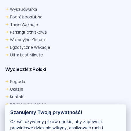
Wyszukiwarka
Podróż poślubna
Tanie Wakacje
Parkingi lotniskowe
Wakacyjne Kierunki
Egzotyczne Wakacje
Ultra Last Minute
Wycieczki z Polski
Pogoda
Okazje
Kontakt
Wakacje z Niemiec
Polityka Prywatności
Szanujemy Twoją prywatność!
Wakacje w Egipcie
Cześć, używamy plików cookie, aby zapewnić
Rankingi hoteli
prawidłowe działanie witryny, analizować ruch i