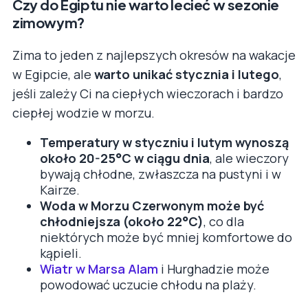
Czy do Egiptu nie warto lecieć w sezonie
zimowym?
Zima to jeden z najlepszych okresów na wakacje
w Egipcie, ale
warto unikać stycznia i lutego
,
jeśli zależy Ci na ciepłych wieczorach i bardzo
ciepłej wodzie w morzu.
Temperatury w styczniu i lutym wynoszą
około 20-25°C w ciągu dnia
, ale wieczory
bywają chłodne, zwłaszcza na pustyni i w
Kairze.
Woda w Morzu Czerwonym może być
chłodniejsza (około 22°C)
, co dla
niektórych może być mniej komfortowe do
kąpieli.
Wiatr w Marsa Alam
i Hurghadzie może
powodować uczucie chłodu na plaży.