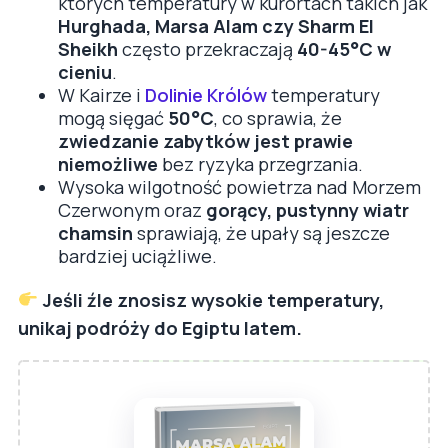
których temperatury w kurortach takich jak
Hurghada, Marsa Alam czy Sharm El
Sheikh
często przekraczają
40-45°C w
cieniu
.
W Kairze i
Dolinie Królów
temperatury
mogą sięgać
50°C
, co sprawia, że
zwiedzanie zabytków jest prawie
niemożliwe
bez ryzyka przegrzania.
Wysoka wilgotność powietrza nad Morzem
Czerwonym oraz
gorący, pustynny wiatr
chamsin
sprawiają, że upały są jeszcze
bardziej uciążliwe.
Jeśli źle znosisz wysokie temperatury,
unikaj podróży do Egiptu latem.