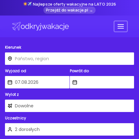
Najlepsze oferty wakacyjne na LATO 2026
Przejdź do wakacje.pl →
Menu
Kierunek
Wyjazd od
Powrót do
Wylot z
Uczestnicy