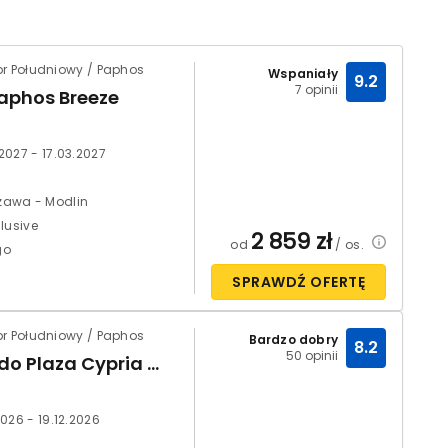
pr Południowy / Paphos
Wspaniały
9.2
7 opinii
Paphos Breeze
.2027 - 17.03.2027
awa - Modlin
clusive
2 859
zł
od
/ os.
go
SPRAWDŹ OFERTĘ
pr Południowy / Paphos
Bardzo dobry
8.2
50 opinii
Leonardo Plaza Cypria Maris Beach & Spa
2026 - 19.12.2026