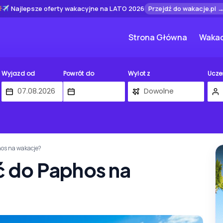
Najlepsze oferty wakacyjne na LATO 2026
Przejdź do wakacje.pl 
Strona Główna
Wakac
Wyjazd od
Powrót do
Wylot z
Ucze
phos na wakacje?
eć do Paphos na