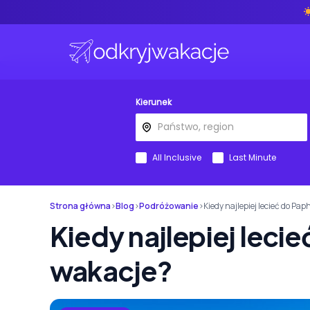
Kierunek
All Inclusive
Last Minute
Strona główna
›
Blog
›
Podróżowanie
›
Kiedy najlepiej lecieć do Pa
Kiedy najlepiej leci
wakacje?