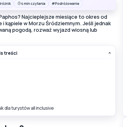
#
różnik
4 min czytania
Podróżowanie
o Paphos? Najcieplejsze miesiące to okres od
 i kąpiele w Morzu Śródziemnym. Jeśli jednak
owaną pogodą, rozważ wyjazd wiosną lub
is treści
 dla turystów all inclusive