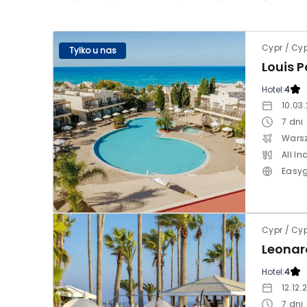
Cypr / Cy
Tylko u nas
Louis 
Hotel:
4
10.03
7
dni
Warsz
All In
Easy
Cypr / Cy
Hotel:
4
12.12.
7
dni