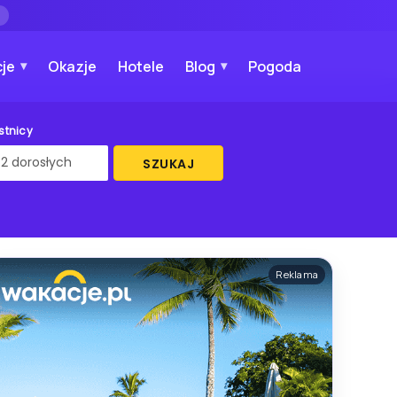
→
je
Okazje
Hotele
Blog
Pogoda
stnicy
SZUKAJ
Reklama