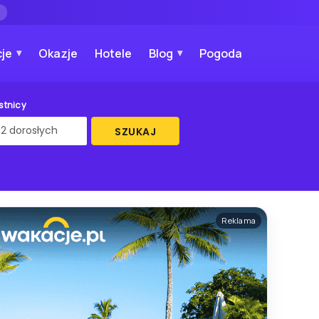
→
je
Okazje
Hotele
Blog
Pogoda
stnicy
SZUKAJ
Reklama