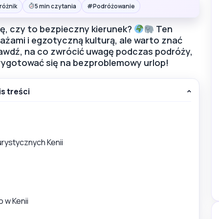
#
różnik
5 min czytania
Podróżowanie
ię, czy to bezpieczny kierunek?
Ten
lażami i egzotyczną kulturą, ale warto znać
wdź, na co zwrócić uwagę podczas podróży,
przygotować się na bezproblemowy urlop!
is treści
rystycznych Kenii
 w Kenii