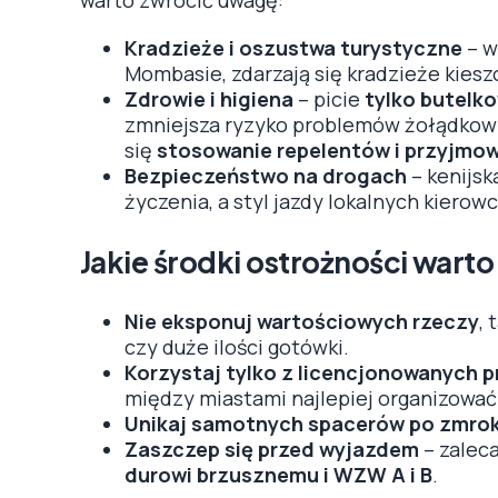
Kradzieże i oszustwa turystyczne
– w
Mombasie, zdarzają się kradzieże kies
Zdrowie i higiena
– picie
tylko butelk
zmniejsza ryzyko problemów żołądkowyc
się
stosowanie repelentów i przyjmo
Bezpieczeństwo na drogach
– kenijsk
życzenia, a styl jazdy lokalnych kiero
Jakie środki ostrożności wart
Nie eksponuj wartościowych rzeczy
, 
czy duże ilości gotówki.
Korzystaj tylko z licencjonowanych 
między miastami najlepiej organizować
Unikaj samotnych spacerów po zmro
Zaszczep się przed wyjazdem
– zalec
durowi brzusznemu i WZW A i B
.