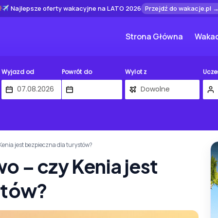
Najlepsze oferty wakacyjne na LATO 2026
Przejdź do wakacje.pl 
Strona Główna
Wakac
Wyjazd od
Powrót do
Wylot z
Ucze
Kenia jest bezpieczna dla turystów?
o – czy Kenia jest
stów?