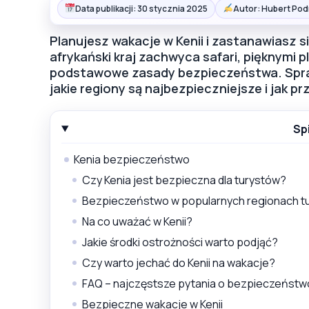
Data publikacji: 30 stycznia 2025
Autor: Hubert Pod
Planujesz wakacje w Kenii i zastanawiasz s
afrykański kraj zachwyca safari, pięknymi p
podstawowe zasady bezpieczeństwa. Spra
jakie regiony są najbezpieczniejsze i jak 
Sp
Kenia bezpieczeństwo
Czy Kenia jest bezpieczna dla turystów?
Bezpieczeństwo w popularnych regionach tu
Na co uważać w Kenii?
Jakie środki ostrożności warto podjąć?
Czy warto jechać do Kenii na wakacje?
FAQ – najczęstsze pytania o bezpieczeństwo
Bezpieczne wakacje w Kenii