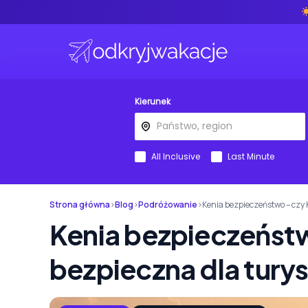
Kierunek
All Inclusive
Last Minute
Strona główna
›
Blog
›
Podróżowanie
›
Kenia bezpieczeństwo – czy 
Kenia bezpieczeństw
bezpieczna dla tury