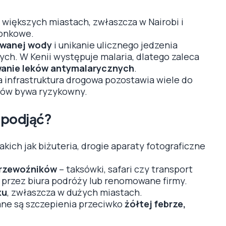
 większych miastach, zwłaszcza w Nairobi i
zonkowe.
owanej wody
i unikanie ulicznego jedzenia
h. W Kenii występuje malaria, dlatego zaleca
wanie leków antymalarycznych
.
a infrastruktura drogowa pozostawia wiele do
wców bywa ryzykowny.
o podjąć?
takich jak biżuteria, drogie aparaty fotograficzne
przewoźników
– taksówki, safari czy transport
 przez biura podróży lub renomowane firmy.
ku
, zwłaszcza w dużych miastach.
ane są szczepienia przeciwko
żółtej febrze,