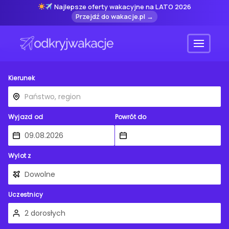
Najlepsze oferty wakacyjne na LATO 2026
Przejdź do wakacje.pl →
Menu
Kierunek
Wyjazd od
Powrót do
Wylot z
Uczestnicy