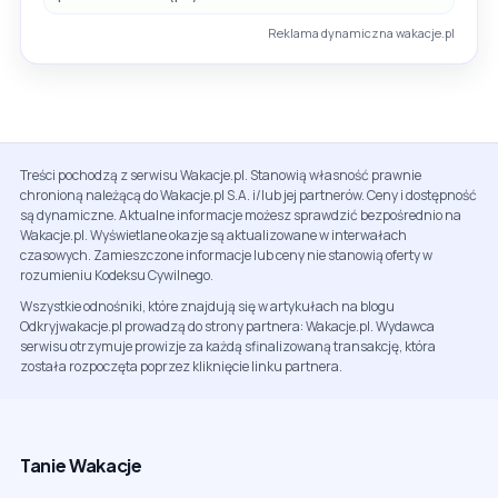
Reklama dynamiczna wakacje.pl
Treści pochodzą z serwisu Wakacje.pl. Stanowią własność prawnie
chronioną należącą do Wakacje.pl S.A. i/lub jej partnerów. Ceny i dostępność
są dynamiczne. Aktualne informacje możesz sprawdzić bezpośrednio na
Wakacje.pl. Wyświetlane okazje są aktualizowane w interwałach
czasowych. Zamieszczone informacje lub ceny nie stanowią oferty w
rozumieniu Kodeksu Cywilnego.
Wszystkie odnośniki, które znajdują się w artykułach na blogu
Odkryjwakacje.pl prowadzą do strony partnera: Wakacje.pl. Wydawca
serwisu otrzymuje prowizje za każdą sfinalizowaną transakcję, która
została rozpoczęta poprzez kliknięcie linku partnera.
Tanie Wakacje