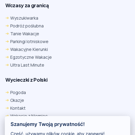
Wczasy za granicą
Wyszukiwarka
Podróż poślubna
Tanie Wakacje
Parkingi lotniskowe
Wakacyjne Kierunki
Egzotyczne Wakacje
Ultra Last Minute
Wycieczki z Polski
Pogoda
Okazje
Kontakt
Wakacje z Niemiec
Polityka Prywatności
Szanujemy Twoją prywatność!
Wakacje w Egipcie
Cześć, używamy plików cookie, aby zapewnić