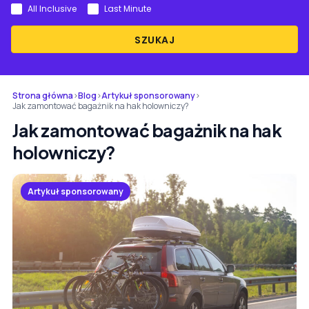
All Inclusive
Last Minute
SZUKAJ
Strona główna
›
Blog
›
Artykuł sponsorowany
›
Jak zamontować bagażnik na hak holowniczy?
Jak zamontować bagażnik na hak
holowniczy?
Artykuł sponsorowany