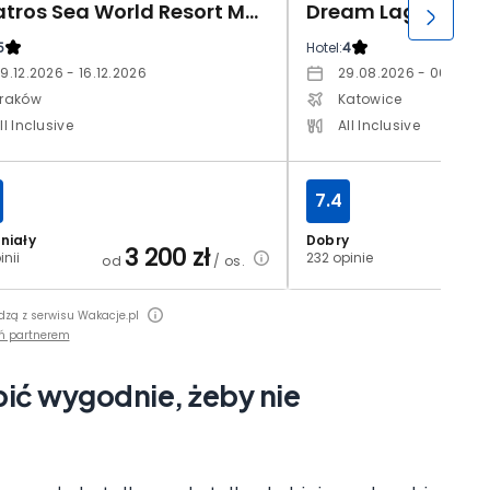
Albatros Sea World Resort Marsa Alam
5
Hotel:
4
9.12.2026 - 16.12.2026
29.08.2026 - 06.09.2
raków
Katowice
ll Inclusive
All Inclusive
7.4
niały
Dobry
3 200
zł
2
inii
232 opinie
od
/ os.
od
dzą z serwisu Wakacje.pl
ń partnerem
bić wygodnie, żeby nie