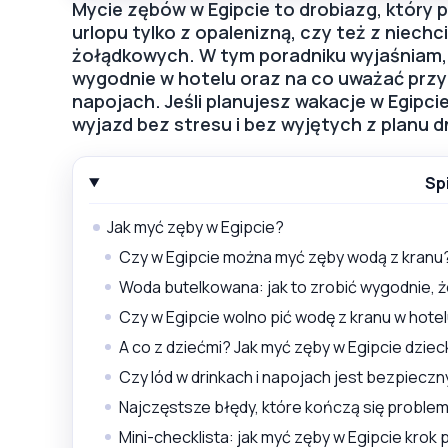
Mycie zębów w Egipcie to drobiazg, który 
urlopu tylko z opalenizną, czy też z niech
żołądkowych. W tym poradniku wyjaśniam, 
wygodnie w hotelu oraz na co uważać przy 
napojach. Jeśli planujesz wakacje w Egipci
wyjazd bez stresu i bez wyjętych z planu dn
Sp
Jak myć zęby w Egipcie?
Czy w Egipcie można myć zęby wodą z kranu
Woda butelkowana: jak to zrobić wygodnie, 
Czy w Egipcie wolno pić wodę z kranu w hote
A co z dziećmi? Jak myć zęby w Egipcie dzie
Czy lód w drinkach i napojach jest bezpieczn
Najczęstsze błędy, które kończą się proble
Mini-checklista: jak myć zęby w Egipcie krok 