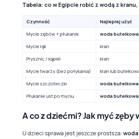
Tabela: co w Egipcie robić z wodą z kranu
Czynność
Najlepiej użyć
Mycie zębów + płukanie
woda butelkowa
Mycie rąk
kran
Prysznic / kąpiel
kran
Mycie twarzy (bez połykania)
kran lub butelko
Mycie szczoteczki
woda butelkowa
Płukanie ust po myciu
woda butelkowa
A co z dziećmi? Jak myć zęby 
U dzieci sprawa jest jeszcze prostsza:
woda