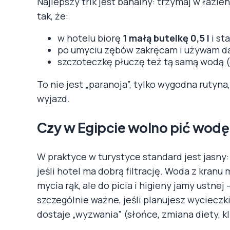
Najlepszy trik jest banalny: trzymaj w łazie
tak, że:
w hotelu biorę
1 małą butelkę 0,5 l
i st
po umyciu zębów zakręcam i używam da
szczoteczkę płuczę też tą samą wodą 
To nie jest „paranoja”, tylko wygodna rutyna,
wyjazd.
Czy w Egipcie wolno pić wodę 
W praktyce w turystyce standard jest jasny
jeśli hotel ma dobrą filtrację. Woda z kran
mycia rąk, ale do picia i higieny jamy ustnej
szczególnie ważne, jeśli planujesz wycieczki
dostaje „wyzwania” (słońce, zmiana diety, k