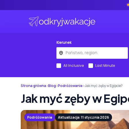
Kierunek
All Inclusive
Last Minute
Strona główna
›
Blog
›
Podróżowanie
›
Jak myć zęby w Egipcie?
Jak myć zęby w Egip
Podróżowanie
Aktualizacja: 11 stycznia 2026