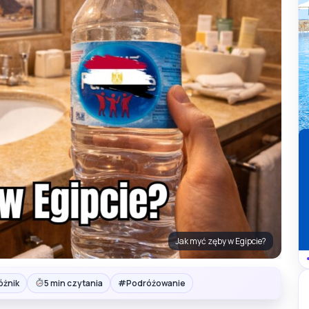
Jak myć zęby w Egipcie?
#
óżnik
5 min czytania
Podróżowanie