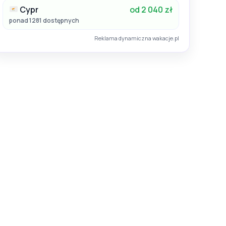
Cypr
od 2 040 zł
ponad 1281 dostępnych
Reklama dynamiczna wakacje.pl
26
Lato 2026
Egipt / Marsa El Alam