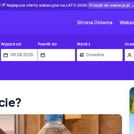
Najlepsze oferty wakacyjne na LATO 2026
Przejdź do wakacje.pl 
Strona Główna
Wakac
Wyjazd od
Powrót do
Wylot z
Ucze
cie?