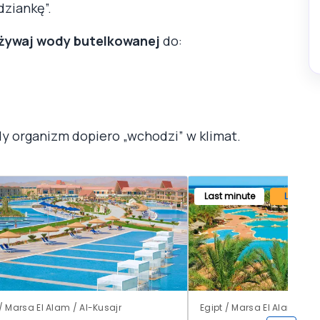
dziankę”.
żywaj wody butelkowanej
do:
dy organizm dopiero „wchodzi” w klimat.
Last minute
Lato 20
 / Marsa El Alam / Al-Kusajr
Egipt / Marsa El Alam