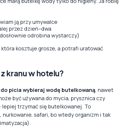
nce małą butelkę wody tylko do higieny. Ja robię
awiam ją przy umywalce
lej przez dzień–dwa
(dosłownie odrobina wystarczy)
 która kosztuje grosze, a potrafi uratować
z kranu w hotelu?
:
do picia wybieraj wodę butelkowaną
, nawet
u może być używana do mycia, prysznica czy
 – lepiej trzymać się butelkowanej. To
, nurkowanie, safari, bo wtedy organizm i tak
limatyzacja).