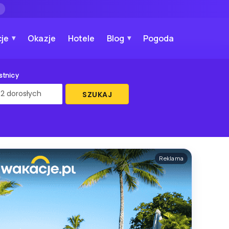
→
je
Okazje
Hotele
Blog
Pogoda
stnicy
SZUKAJ
Reklama