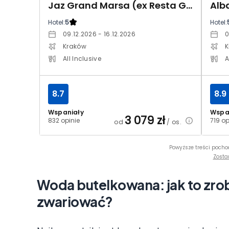
Jaz Grand Marsa (ex Resta Grand Resort)
Hotel:
5
Hotel:
09.12.2026 - 16.12.2026
0
Kraków
K
All Inclusive
A
8.7
8.9
Wspaniały
Wspa
3 079
zł
832 opinie
719 op
od
/ os.
Powyższe treści pocho
Zosta
Woda butelkowana: jak to zro
zwariować?