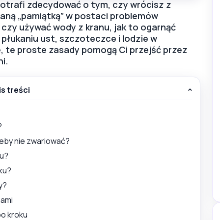
potrafi zdecydować o tym, czy wrócisz z
cianą „pamiątką” w postaci problemów
czy używać wody z kranu, jak to ogarnąć
płukaniu ust, szczoteczce i lodzie w
e, te proste zasady pomogą Ci przejść przez
i.
is treści
?
żeby nie zwariować?
lu?
cku?
y?
mami
po kroku