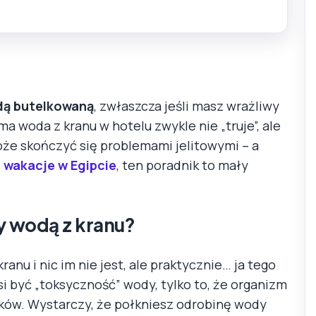
odą butelkowaną
, zwłaszcza jeśli masz wrażliwy
ma woda z kranu w hotelu zwykle nie „truje”, ale
oże skończyć się problemami jelitowymi – a
z
wakacje w Egipcie
, ten poradnik to mały
y wodą z kranu?
nu i nic im nie jest, ale praktycznie… ja tego
i być „toksyczność” wody, tylko to, że organizm
nków. Wystarczy, że połkniesz odrobinę wody