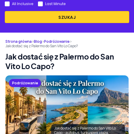
All Inclusive
Last Minute
SZUKAJ
Strona główna
›
Blog
›
Podróżowanie
›
Jak dostać się z Palermo do San Vito Lo Capo?
Jak dostać się z Palermo do San
Vito Lo Capo?
Podróżowanie
Jak dostać się z Palermo do San Vito Lo
Capo – autobus, turkusowa plaża,