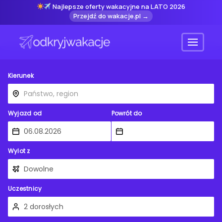
Najlepsze oferty wakacyjne na LATO 2026
Przejdź do wakacje.pl →
Menu
Kierunek
Wyjazd od
Powrót do
Wylot z
Uczestnicy