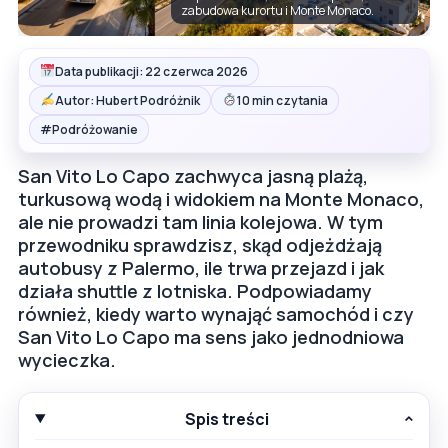
zabudowa kurortu i Monte Monaco.
Data publikacji: 22 czerwca 2026
Autor: Hubert Podróżnik
10 min czytania
#
Podróżowanie
San Vito Lo Capo zachwyca jasną plażą,
turkusową wodą i widokiem na Monte Monaco,
ale nie prowadzi tam linia kolejowa. W tym
przewodniku sprawdzisz, skąd odjeżdżają
autobusy z Palermo, ile trwa przejazd i jak
działa shuttle z lotniska. Podpowiadamy
również, kiedy warto wynająć samochód i czy
San Vito Lo Capo ma sens jako jednodniowa
wycieczka.
Spis treści