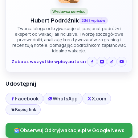
Wydawca serwisu
Hubert Podróżnik
2347 wpisów
Twórca bloga odkryjwakacje.pl, pasjonat podróży i
ekspert od wakacji all inclusive. Tworzę szczegółowe
przewodniki, analizuję koszty wczasów za granicą i
recenzuję hotele, pomagając podróżnikom zaplanować
idealne wakacje.
Zobacz wszystkie wpisy autora
Udostępnij
Facebook
WhatsApp
X.com
Kopiuj link
Obserwuj Odkryjwakacje.pl w Google News