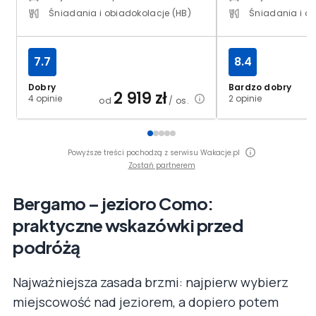
Śniadania i obiadokolacje (HB)
Śniadania i ob
7.7
8.4
Dobry
Bardzo dobry
2 919
zł
4 opinie
2 opinie
od
/ os.
Powyższe treści pochodzą z serwisu Wakacje.pl
Zostań partnerem
Bergamo – jezioro Como:
praktyczne wskazówki przed
podróżą
Najważniejsza zasada brzmi: najpierw wybierz
miejscowość nad jeziorem, a dopiero potem