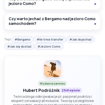
jezioro Como?
Czy warto jechać z Bergamo nad jezioro Como
samochodem?
#Bergamo
#Ile trwa transfer
#Jak dojechać
Tagi:
#Jak się dostać
#Jezioro Como
Wydawca serwisu
Hubert Podróżnik
2348 wpisów
Twórca bloga odkryjwakacje.pl, pasjonat podróży i
ekspert od wakacji all inclusive. Tworzę szczegółowe
przewodniki, analizuję koszty wczasów za granicą i