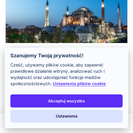
5 sierpnia 2026
Szanujemy Twoją prywatność!
Hagia Sophia w Stambule – zwiedzanie, bile [...]
Cześć, używamy plików cookie, aby zapewnić
prawidłowe działanie witryny, analizować ruch i
Dyskusja na temat wpisu
wydajność oraz udostępniać funkcje mediów
społecznościowych.
Ustawienia plików cookie
Dbamy o kulturę dyskusji. Komentarze bez konta Disqus
częściej trafiają do filtra spamu, więc polecamy
Akceptuj wszystko
założenie konta lub zalogowanie się przed dodaniem
wpisu.
Ustawienia
Wczytaj komentarze
All Inclusive
Last Minute
LATO 2026
Z dziećmi