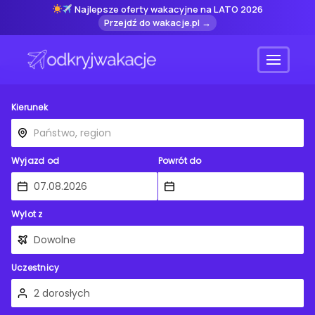
Najlepsze oferty wakacyjne na LATO 2026
Przejdź do wakacje.pl →
Menu
Kierunek
Wyjazd od
Powrót do
Wylot z
Uczestnicy