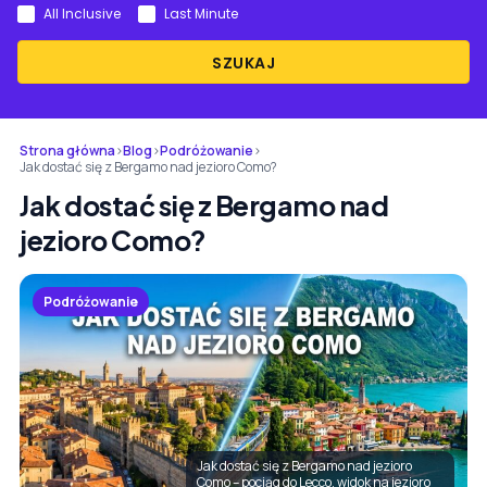
All Inclusive
Last Minute
SZUKAJ
Strona główna
›
Blog
›
Podróżowanie
›
Jak dostać się z Bergamo nad jezioro Como?
Jak dostać się z Bergamo nad
jezioro Como?
Podróżowanie
Jak dostać się z Bergamo nad jezioro
Como – pociąg do Lecco, widok na jezioro