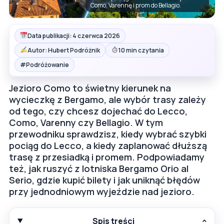
Como, Varennę i prom do Bellagio.
Data publikacji: 4 czerwca 2026
Autor: Hubert Podróżnik
10 min czytania
#
Podróżowanie
Jezioro Como to świetny kierunek na
wycieczkę z Bergamo, ale wybór trasy zależy
od tego, czy chcesz dojechać do Lecco,
Como, Varenny czy Bellagio. W tym
przewodniku sprawdzisz, kiedy wybrać szybki
pociąg do Lecco, a kiedy zaplanować dłuższą
trasę z przesiadką i promem. Podpowiadamy
też, jak ruszyć z lotniska Bergamo Orio al
Serio, gdzie kupić bilety i jak uniknąć błędów
przy jednodniowym wyjeździe nad jezioro.
Spis treści