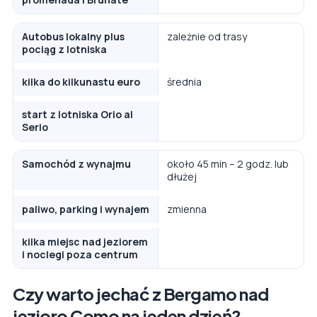
Autobus lokalny plus
zależnie od trasy
pociąg z lotniska
kilka do kilkunastu euro
średnia
start z lotniska Orio al
Serio
Samochód z wynajmu
około 45 min – 2 godz. lub
dłużej
paliwo, parking i wynajem
zmienna
kilka miejsc nad jeziorem
i noclegi poza centrum
Czy warto jechać z Bergamo nad
jezioro Como na jeden dzień?