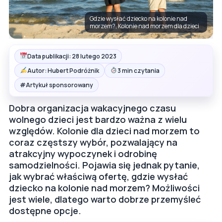
Gdzie wysłać dziecko na kolonie nad
morzem?, Kolonie nad morzem dla dzieci
Data publikacji: 28 lutego 2023
Autor: Hubert Podróżnik
3 min czytania
#
Artykuł sponsorowany
Dobra organizacja wakacyjnego czasu
wolnego dzieci jest bardzo ważna z wielu
względów. Kolonie dla dzieci nad morzem to
coraz częstszy wybór, pozwalający na
atrakcyjny wypoczynek i odrobinę
samodzielności. Pojawia się jednak pytanie,
jak wybrać właściwą ofertę, gdzie wysłać
dziecko na kolonie nad morzem? Możliwości
jest wiele, dlatego warto dobrze przemyśleć
dostępne opcje.