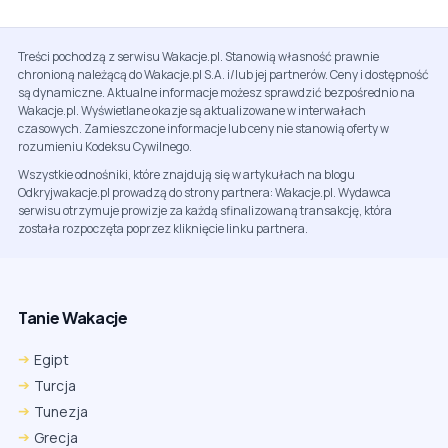
Treści pochodzą z serwisu Wakacje.pl. Stanowią własność prawnie
chronioną należącą do Wakacje.pl S.A. i/lub jej partnerów. Ceny i dostępność
są dynamiczne. Aktualne informacje możesz sprawdzić bezpośrednio na
Wakacje.pl. Wyświetlane okazje są aktualizowane w interwałach
czasowych. Zamieszczone informacje lub ceny nie stanowią oferty w
rozumieniu Kodeksu Cywilnego.
Wszystkie odnośniki, które znajdują się w artykułach na blogu
Odkryjwakacje.pl prowadzą do strony partnera: Wakacje.pl. Wydawca
serwisu otrzymuje prowizje za każdą sfinalizowaną transakcję, która
została rozpoczęta poprzez kliknięcie linku partnera.
Tanie Wakacje
Egipt
Turcja
Tunezja
Grecja