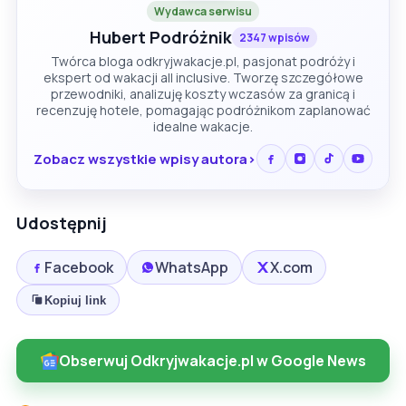
Wydawca serwisu
Hubert Podróżnik
2347 wpisów
Twórca bloga odkryjwakacje.pl, pasjonat podróży i
ekspert od wakacji all inclusive. Tworzę szczegółowe
przewodniki, analizuję koszty wczasów za granicą i
recenzuję hotele, pomagając podróżnikom zaplanować
idealne wakacje.
Zobacz wszystkie wpisy autora
Udostępnij
Facebook
WhatsApp
X.com
Kopiuj link
Obserwuj Odkryjwakacje.pl w Google News