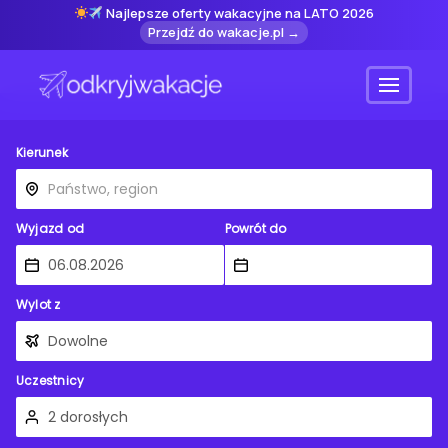
Najlepsze oferty wakacyjne na LATO 2026
Przejdź do wakacje.pl →
Menu
Kierunek
Wyjazd od
Powrót do
Wylot z
Uczestnicy