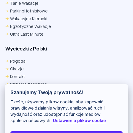
Tanie Wakacje
Parkingi lotniskowe
Wakacyjne Kierunki
Egzotyczne Wakacje
Ultra Last Minute
Wycieczki z Polski
Pogoda
Okazje
Kontakt
Wakacje z Niemiec
Polityka Prywatności
Szanujemy Twoją prywatność!
Wakacje w Egipcie
Cześć, używamy plików cookie, aby zapewnić
Rankingi hoteli
prawidłowe działanie witryny, analizować ruch i
wydajność oraz udostępniać funkcje mediów
społecznościowych.
Ustawienia plików cookie
Partnerem serwisu jest portal Wakacje.pl