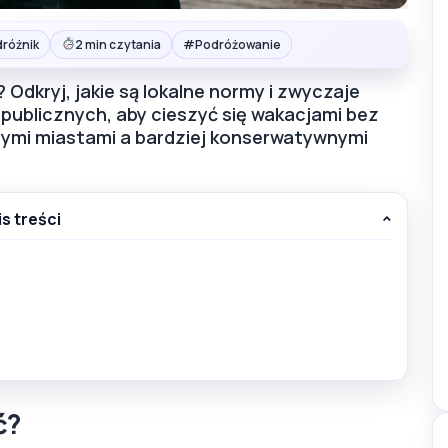
#
dróżnik
2 min czytania
Podróżowanie
 Odkryj, jakie są lokalne normy i zwyczaje
ublicznych, aby cieszyć się wakacjami bez
żymi miastami a bardziej konserwatywnymi
is treści
ć?