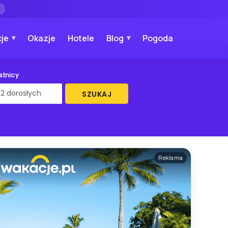
→
je
Okazje
Hotele
Blog
Pogoda
stnicy
SZUKAJ
Reklama