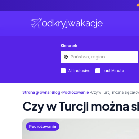
Kierunek
All Inclusive
Last Minute
Strona główna
›
Blog
›
Podróżowanie
›
Czy w Turcji można się cał
Czy w Turcji można 
Podróżowanie