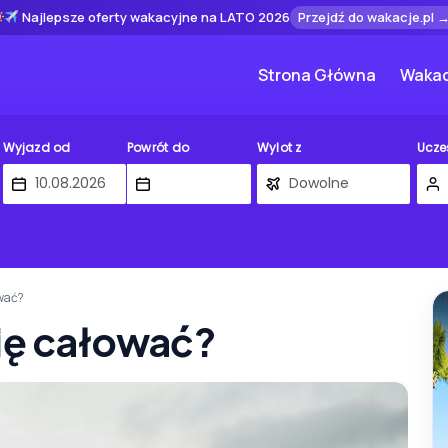
Najlepsze oferty wakacyjne na LATO 2026
Przejdź do wakacje.pl 
Strona Główna
Wakac
Wyjazd od
Powrót do
Wylot z
Ucze
ować?
się całować?