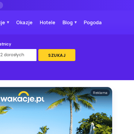
→
je
Okazje
Hotele
Blog
Pogoda
stnicy
SZUKAJ
Reklama