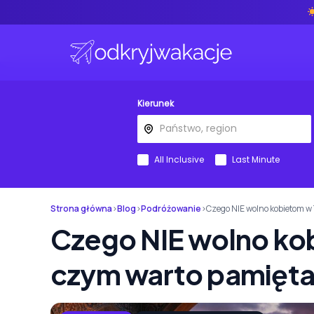
Kierunek
All Inclusive
Last Minute
Strona główna
›
Blog
›
Podróżowanie
›
Czego NIE wolno kobietom w
Czego NIE wolno kob
czym warto pamięt