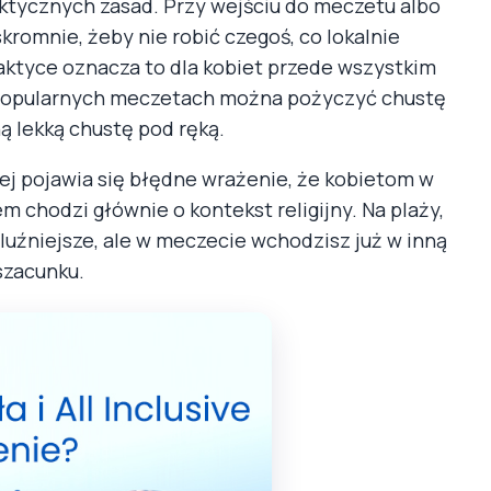
aktycznych zasad. Przy wejściu do meczetu albo
skromnie, żeby nie robić czegoś, co lokalnie
aktyce oznacza to dla kobiet przede wszystkim
u popularnych meczetach można pożyczyć chustę
ą lekką chustę pod ręką.
iej pojawia się błędne wrażenie, że kobietom w
 chodzi głównie o kontekst religijny. Na plaży,
luźniejsze, ale w meczecie wchodzisz już w inną
szacunku.