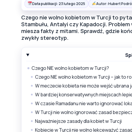
Data publikacji: 23 lutego 2025
Autor: Hubert Podró
Czego nie wolno kobietom w Turcji to pyt
Stambułu, Antalyi czy Kapadocji. Problem 
miesza fakty z mitami. Sprawdź, gdzie końc
zwykły stereotyp.
Sp
Czego NIE wolno kobietom w Turcji?
Czego NIE wolno kobietom w Turcji – jak to 
W meczecie kobieta nie może wejść ubrana j
W bardziej konserwatywnych miejscach lepi
W czasie Ramadanu nie warto ignorować lok
W Turcji nie wolno ignorować zasad bezpie
Najważniejsze zasady dla kobiet w Turcji
Kobiecie w Turcji nie wolno lekceważyć zasad