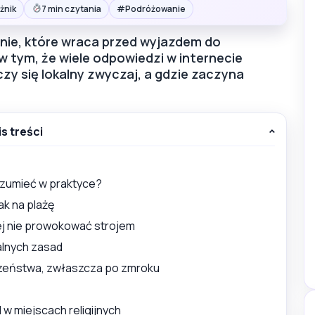
#
żnik
7 min czytania
Podróżowanie
anie, które wraca przed wyjazdem do
w tym, że wiele odpowiedzi w internecie
zy się lokalny zwyczaj, a gdzie zaczyna
is treści
rozumieć w praktyce?
ak na plażę
ej nie prowokować strojem
alnych zasad
czeństwa, zwłaszcza po zmroku
 w miejscach religijnych