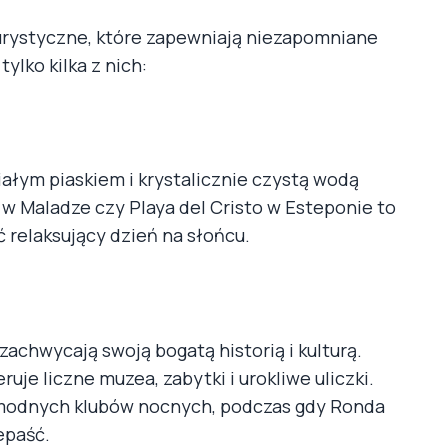
 turystyczne, które zapewniają niezapomniane
ylko kilka z nich:
białym piaskiem i krystalicznie czystą wodą
w Maladze czy Playa del Cristo w Esteponie to
ć relaksujący dzień na słońcu.
zachwycają swoją bogatą historią i kulturą.
uje liczne muzea, zabytki i urokliwe uliczki.
 i modnych klubów nocnych, podczas gdy Ronda
epaść.