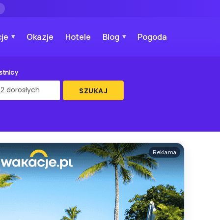
→
je
Okazje
Hotele
Blog
Pogoda
stnicy
SZUKAJ
Reklama