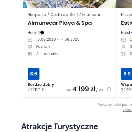
Hiszpania / Costa del Sol / Almunecar
Hiszp
Almunecar Playa & Spa
Hotel:
4
Hotel:
10.08.2026 - 17.08.2026
2
Poznań
All Inclusive
Ś
8.6
8.9
Bardzo dobry
Wspa
4 199
zł
23 opinie
27 opi
od
/ os.
Powyższe treści pocho
Zosta
Atrakcje Turystyczne