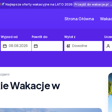
Najlepsze oferty wakacyjne na LATO 2026
Przejdź do wakacje.pl 
Strona Główna
Wakac
Wyjazd od
Powrót do
Wylot z
Ucze
iszpanii
kie Wakacje w