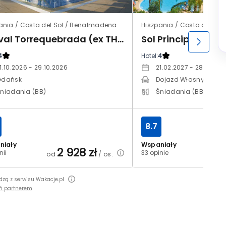
ania / Costa del Sol / Benalmadena
Hiszpania / Costa del Sol
Estival Torrequebrada (ex THB)
Sol Principe
4
Hotel:
4
1.10.2026 - 29.10.2026
21.02.2027 - 28.02.20
Gdańsk
Dojazd Własny
niadania (BB)
Śniadania (BB)
8.7
niały
Wspaniały
2 928
zł
nii
33 opinie
od
/ os.
od
dzą z serwisu Wakacje.pl
ń partnerem