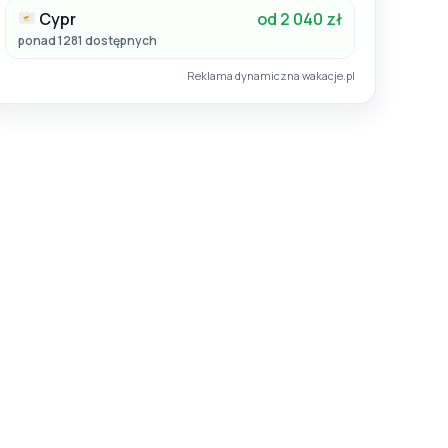
Cypr
od 2 040 zł
ponad 1281 dostępnych
 / Torremolinos
Hiszpania / Costa del Sol / Benalmadena
Best Siroco
Reklama dynamiczna wakacje.pl
Hotel:
4
27
13.12.2026 - 20.12.2026
Wrocław
Śniadania (BB)
8.4
Bardzo dobry
1 199
zł
1 590
zł
145 opinii
/ os.
od
/ os.