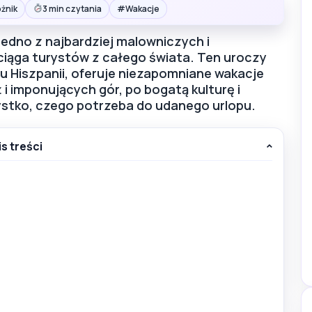
#
żnik
3 min czytania
Wakacje
 jedno z najbardziej malowniczych i
yciąga turystów z całego świata. Ten uroczy
 Hiszpanii, oferuje niezapomniane wakacje
 i imponujących gór, po bogatą kulturę i
ystko, czego potrzeba do udanego urlopu.
is treści