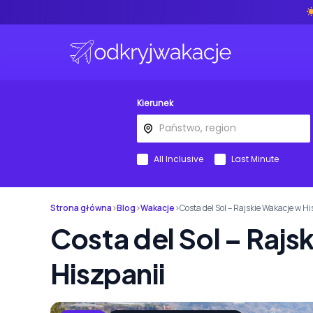
Kierunek
All Inclusive
Last Minute
Strona główna
›
Blog
›
Wakacje
›
Costa del Sol – Rajskie Wakacje w H
Costa del Sol – Rajs
Hiszpanii