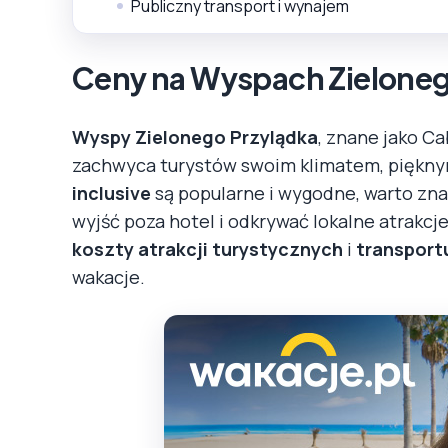
Publiczny transport i wynajem
Ceny na Wyspach Zieloneg
Wyspy Zielonego Przylądka
, znane jako Ca
zachwyca turystów swoim klimatem, pięknym
inclusive
są popularne i wygodne, warto zna
wyjść poza hotel i odkrywać lokalne atrakc
koszty atrakcji turystycznych
i
transport
wakacje.