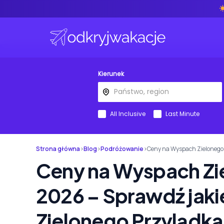
Kierunek
All Inclusive
Last Minute
Strona główna
›
Blog
›
Podróżowanie
›
Ceny na Wyspach Zielonego 
Ceny na Wyspach Zi
2026 – Sprawdź jaki
Zielonego Przylądka