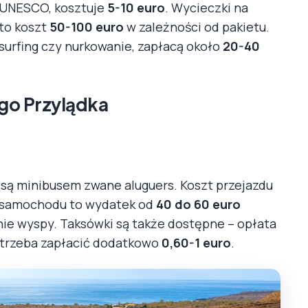
ę UNESCO, kosztuje
5-10 euro
. Wycieczki na
to koszt
50-100 euro
w zależności od pakietu.
surfing czy nurkowanie, zapłacą około
20-40
go Przylądka
są minibusem zwane aluguers. Koszt przejazdu
m samochodu to wydatek od
40 do 60 euro
ie wyspy. Taksówki są także dostępne – opłata
r trzeba zapłacić dodatkowo
0,60-1 euro
.