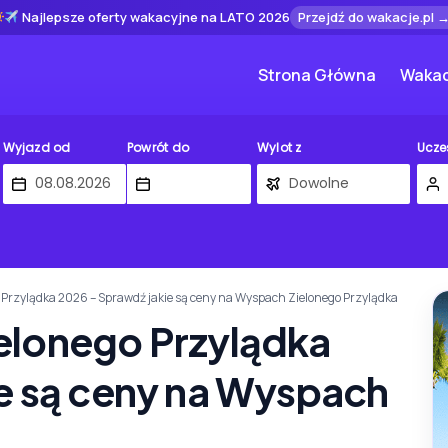
Najlepsze oferty wakacyjne na LATO 2026
Przejdź do wakacje.pl 
Strona Główna
Wakac
Wyjazd od
Powrót do
Wylot z
Ucze
Przylądka 2026 – Sprawdź jakie są ceny na Wyspach Zielonego Przylądka
elonego Przylądka
e są ceny na Wyspach