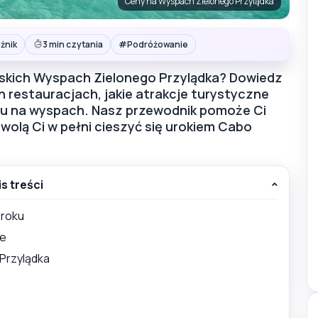
Ceny na Wyspach Zielonego Przylądka
#
żnik
3 min czytania
Podróżowanie
ajskich Wyspach Zielonego Przylądka? Dowiedz
ch restauracjach, jakie atrakcje turystyczne
rtu na wyspach. Nasz przewodnik pomoże Ci
zwolą Ci w pełni cieszyć się urokiem Cabo
is treści
 roku
de
Przylądka