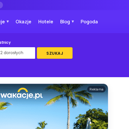
→
je
Okazje
Hotele
Blog
Pogoda
stnicy
SZUKAJ
Reklama