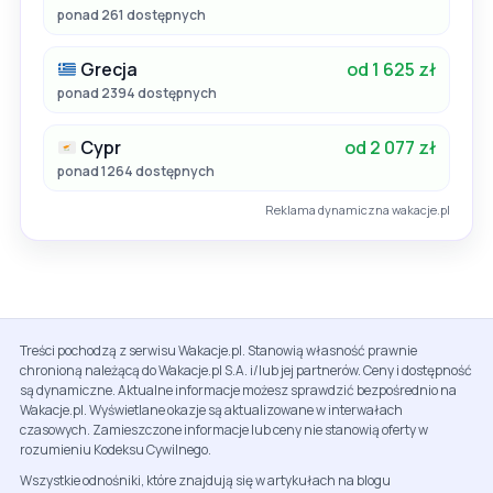
ponad 261 dostępnych
Grecja
od 1 625 zł
ponad 2394 dostępnych
Cypr
od 2 077 zł
ponad 1264 dostępnych
Reklama dynamiczna wakacje.pl
Treści pochodzą z serwisu Wakacje.pl. Stanowią własność prawnie
chronioną należącą do Wakacje.pl S.A. i/lub jej partnerów. Ceny i dostępność
są dynamiczne. Aktualne informacje możesz sprawdzić bezpośrednio na
Wakacje.pl. Wyświetlane okazje są aktualizowane w interwałach
czasowych. Zamieszczone informacje lub ceny nie stanowią oferty w
rozumieniu Kodeksu Cywilnego.
Wszystkie odnośniki, które znajdują się w artykułach na blogu