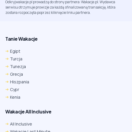
Odkryjwakacje.pl prowadzą do strony partnera: Wakacje.pl. Wydawca
serwisu otrzymuje prowizje za każdą sfinalizowaną transakcję, która
została rozpoczęta poprzez kliknięcie linku partnera.
Tanie Wakacje
Egipt
Turcja
Tunezja
Grecja
Hiszpania
Cypr
Kenia
Wakacje All Inclusive
All Inclusive
Wakacje Last Minute