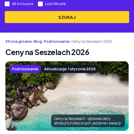
All Inclusive
Last Minute
SZUKAJ
Strona główna
›
Blog
›
Podróżowanie
›
Ceny na Seszelach 2026
Ceny na Seszelach 2026
Podróżowanie
Aktualizacja: 1 stycznia 2026
Ceny na Seszelach – sprawdź ceny
atrakcji turystycznych, jedzenia i wakacji