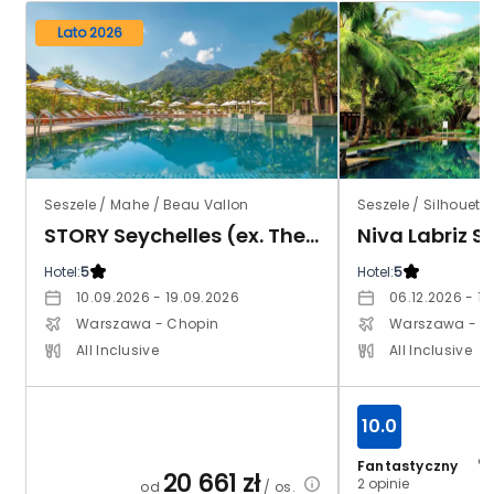
Lato 2026
Seszele / Mahe / Beau Vallon
Seszele / Silhouette
STORY Seychelles (ex. The H Resort Beau Vallon)
Niva Labriz S
Hotel:
5
Hotel:
5
10.09.2026 - 19.09.2026
06.12.2026 - 15
Warszawa - Chopin
Warszawa - C
All Inclusive
All Inclusive
10.0
o
Fantastyczny
20 661
zł
2 opinie
od
/ os.