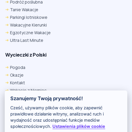
Podróż poślubna
Tanie Wakacje
Parkingi lotniskowe
Wakacyjne Kierunki
Egzotyczne Wakacje
Ultra Last Minute
Wycieczki z Polski
Pogoda
Okazje
Kontakt
Wakacje z Niemiec
Polityka Prywatności
Szanujemy Twoją prywatność!
Wakacje w Egipcie
Cześć, używamy plików cookie, aby zapewnić
Rankingi hoteli
prawidłowe działanie witryny, analizować ruch i
wydajność oraz udostępniać funkcje mediów
społecznościowych.
Ustawienia plików cookie