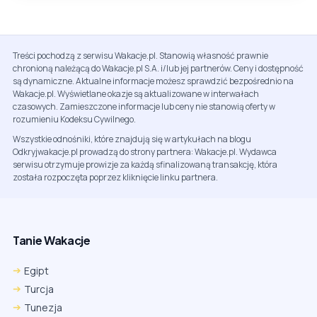
Treści pochodzą z serwisu Wakacje.pl. Stanowią własność prawnie
chronioną należącą do Wakacje.pl S.A. i/lub jej partnerów. Ceny i dostępność
są dynamiczne. Aktualne informacje możesz sprawdzić bezpośrednio na
Wakacje.pl. Wyświetlane okazje są aktualizowane w interwałach
czasowych. Zamieszczone informacje lub ceny nie stanowią oferty w
rozumieniu Kodeksu Cywilnego.
Wszystkie odnośniki, które znajdują się w artykułach na blogu
Odkryjwakacje.pl prowadzą do strony partnera: Wakacje.pl. Wydawca
serwisu otrzymuje prowizje za każdą sfinalizowaną transakcję, która
została rozpoczęta poprzez kliknięcie linku partnera.
Tanie Wakacje
Egipt
Turcja
Tunezja