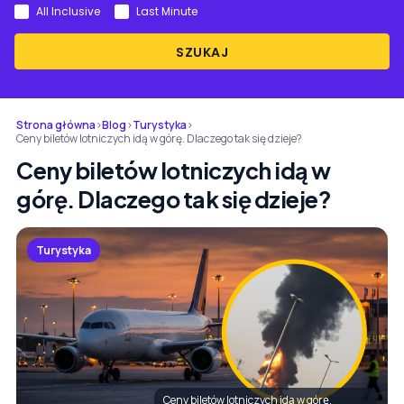
All Inclusive
Last Minute
SZUKAJ
Strona główna
›
Blog
›
Turystyka
›
Ceny biletów lotniczych idą w górę. Dlaczego tak się dzieje?
Ceny biletów lotniczych idą w
górę. Dlaczego tak się dzieje?
Turystyka
Ceny biletów lotniczych idą w górę.