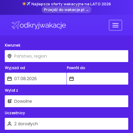
Najlepsze oferty wakacyjne na LATO 2026
Przejdź do wakacje.pl →
Menu
Kierunek
Wyjazd od
Powrót do
Wylot z
Uczestnicy