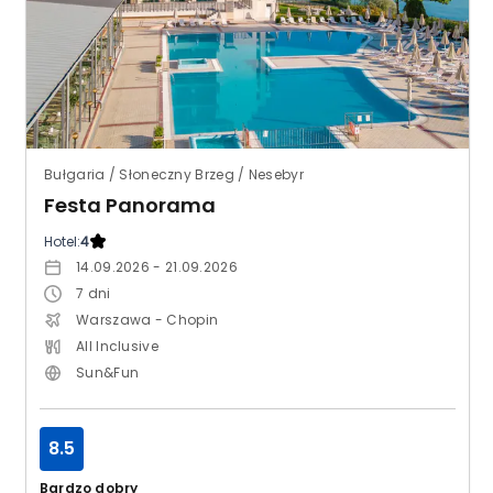
Bułgaria / Słoneczny Brzeg / Nesebyr
Festa Panorama
Hotel:
4
14.09.2026 - 21.09.2026
7
dni
Warszawa - Chopin
All Inclusive
Sun&Fun
8.5
Bardzo dobry