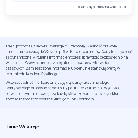
Reklama dynamiczna wakacje.pl
Treści pochodzą z serwisu Wakacje.pl. Stanowią własność prawnie
chronioną należącą do Wakacje.pl S.A. i/lub jej partnerów. Ceny i dostępność
są dynamiczne. Aktualne informacje możesz sprawdzić bezpośrednio na
Wakacje.pl. Wyświetlane okazje są aktualizowane w interwałach
czasowych. Zamieszczone informacje lub ceny nie stanowią oferty w
rozumieniu Kodeksu Cywilnego.
Wszystkie odnośniki, które znajdują się w artykułach na blogu
Odkryjwakacje.pl prowadzą do strony partnera: Wakacje.pl. Wydawca
serwisu otrzymuje prowizje za każdą sfinalizowaną transakcję, która
została rozpoczęta poprzez kliknięcie linku partnera.
Tanie Wakacje