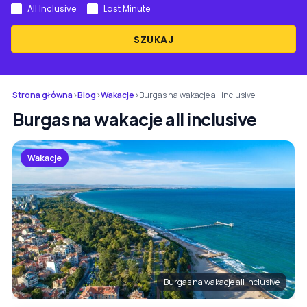
All Inclusive
Last Minute
SZUKAJ
Strona główna
›
Blog
›
Wakacje
›
Burgas na wakacje all inclusive
Burgas na wakacje all inclusive
Wakacje
Burgas na wakacje all inclusive