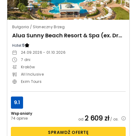
Bułgaria / Słoneczny Brzeg
Alua Sunny Beach Resort & Spa (ex. Dreams Sunny Beach Resort & Spa)
Hotel:
5
24.09.2026 - 01.10.2026
7
dni
Kraków
All Inclusive
Exim Tours
9.1
Wspaniały
2 609
zł
74 opinie
od
/ os.
SPRAWDŹ OFERTĘ