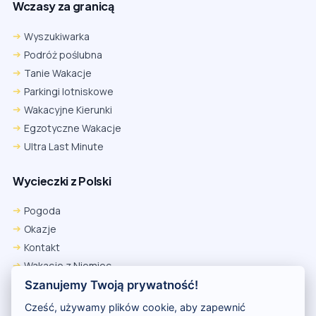
Wczasy za granicą
Wyszukiwarka
Podróż poślubna
Tanie Wakacje
Parkingi lotniskowe
Wakacyjne Kierunki
Egzotyczne Wakacje
Ultra Last Minute
Wycieczki z Polski
Pogoda
Okazje
Kontakt
Wakacje z Niemiec
Polityka Prywatności
Szanujemy Twoją prywatność!
Wakacje w Egipcie
Cześć, używamy plików cookie, aby zapewnić