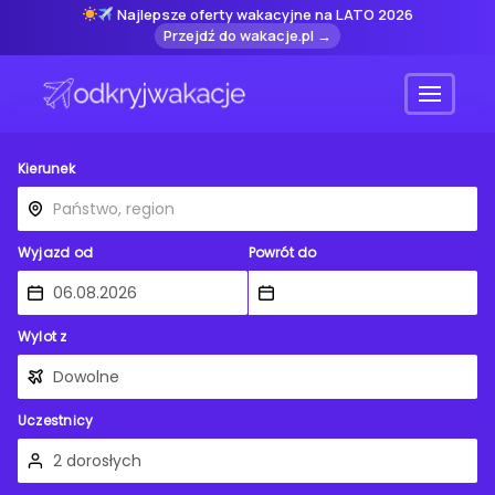
Najlepsze oferty wakacyjne na LATO 2026
Przejdź do wakacje.pl →
Menu
Kierunek
Wyjazd od
Powrót do
Wylot z
Uczestnicy