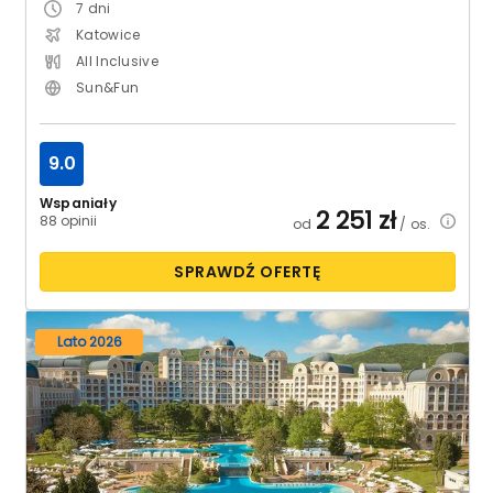
7
dni
Katowice
All Inclusive
Sun&Fun
9.0
Wspaniały
2 251
zł
88 opinii
od
/ os.
SPRAWDŹ OFERTĘ
Lato 2026