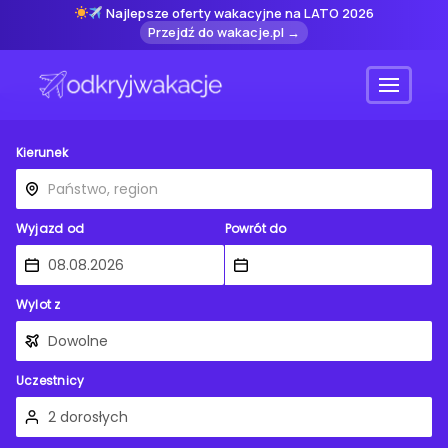
Najlepsze oferty wakacyjne na LATO 2026
Przejdź do wakacje.pl →
Menu
Kierunek
Wyjazd od
Powrót do
Wylot z
Uczestnicy