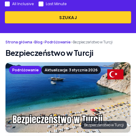
All Inclusive
Last Minute
SZUKAJ
Strona główna
›
Blog
›
Podróżowanie
›
Bezpieczeństwo w Turcji
Bezpieczeństwo w Turcji
Podróżowanie
Aktualizacja: 3 stycznia 2026
Bezpieczeństwo w Turcji