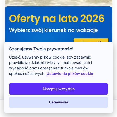
Szanujemy Twoją prywatność!
Cześć, używamy plików cookie, aby zapewnić
prawidłowe działanie witryny, analizować ruch i
wydajność oraz udostępniać funkcje mediów
Najnowsze wpisy
społecznościowych.
Ustawienia plików cookie
Zamek w Alanyi i wzgórze Kale –
kolejka, ceny i zwiedzanie
Akceptuj wszystko
Cieśnina Bosfor w Stambule – rejs,
Ustawienia
atrakcje i najważniejsze informacje
All Inclusive
Last Minute
LATO 2026
Z dziećmi
Zielony Kanion w Turcji – rejs, ceny i