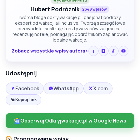
Wydawca serwisu
Hubert Podróżnik
2349 wpisów
Twórca bloga odkryjwakacje.pl, pasjonat podróży i
ekspert od wakacji all inclusive. Tworzę szczegółowe
przewodniki, analizuję koszty wczasów za granicą i
recenzuję hotele, pomagając podróżnikom zaplanować
idealne wakacje.
Zobacz wszystkie wpisy autora
Udostępnij
Facebook
WhatsApp
X.com
Kopiuj link
Obserwuj Odkryjwakacje.pl w Google News
Proponowane wpisy