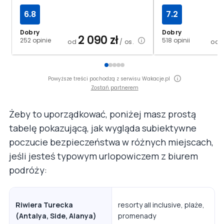
6.8
7.2
Dobry
Dobry
2 090
zł
252 opinie
518 opinii
od
/ os.
od
Powyższe treści pochodzą z serwisu Wakacje.pl
Zostań partnerem
Żeby to uporządkować, poniżej masz prostą
tabelę pokazującą, jak wygląda subiektywne
poczucie bezpieczeństwa w różnych miejscach,
jeśli jesteś typowym urlopowiczem z biurem
podróży:
Riwiera Turecka
resorty all inclusive, plaże,
(Antalya, Side, Alanya)
promenady