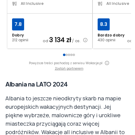
All Inclusive
All Inclusive
7.8
8.3
Dobry
Bardzo dobry
3 134
zł
212 opinii
430 opinii
od
/ os.
od
Powyższe treści pochodzą z serwisu Wakacje.pl
Zostań partnerem
Albania na LATO 2024
Albania to jeszcze nieodkryty skarb na mapie
europejskich wakacyjnych destynacji. Jej
piękne wybrzeże, malownicze góry i urokliwe
miasteczka przyciągają coraz więcej
podróżników. Wakacje all inclusive w Albanii to