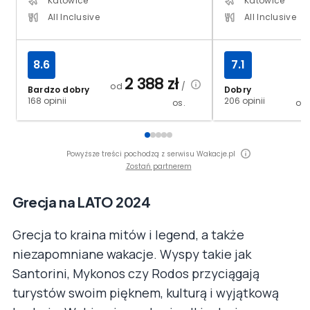
Katowice
Katowice
All Inclusive
All Inclusive
8.6
7.1
2 388
zł
od
/
Bardzo dobry
Dobry
168 opinii
206 opinii
os.
o
Powyższe treści pochodzą z serwisu Wakacje.pl
Zostań partnerem
Grecja na LATO 2024
Grecja to kraina mitów i legend, a także
niezapomniane wakacje. Wyspy takie jak
Santorini, Mykonos czy Rodos przyciągają
turystów swoim pięknem, kulturą i wyjątkową