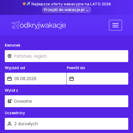
Najlepsze oferty wakacyjne na LATO 2026
Przejdź do wakacje.pl →
Menu
Kierunek
Wyjazd od
Powrót do
Wylot z
Uczestnicy