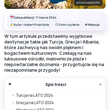
All Inclusive 2024
Data publikacji: 17 marca 2024
#
Autor: Hubert Podróżnik
2 min czytania
Wakacje
W tym artykule przedstawimy wyjątkowe
destynacje takie jak Turcja, Grecja i Albania,
które zachwycą nas swoim pięknem i
bogactwem kulturowym. Czekają na nas
luksusowe ośrodki, malownicze plaże i
niepowtarzalne doznania - przygotujcie się na
niezapomniane przygody!
Spis treści
Turcja na LATO 2024
Grecja na LATO 2024
Albania na LATO 2024