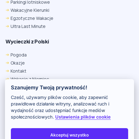
Parkingi lotniskowe
Wakacyjne Kierunki
Egzotyczne Wakacje
Ultra Last Minute
Wycieczki z Polski
Pogoda
Okazje
Kontakt
Wakacje z Niemiec
Polityka Prywatności
Szanujemy Twoją prywatność!
Wakacje w Egipcie
Cześć, używamy plików cookie, aby zapewnić
Rankingi hoteli
prawidłowe działanie witryny, analizować ruch i
wydajność oraz udostępniać funkcje mediów
społecznościowych.
Ustawienia plików cookie
Partnerem serwisu jest portal Wakacje.pl
O nas
Kontakt i reklama
Polityka prywatności
Akceptuj wszystko
Copyright (c) 2026 Odkryj Wakacje