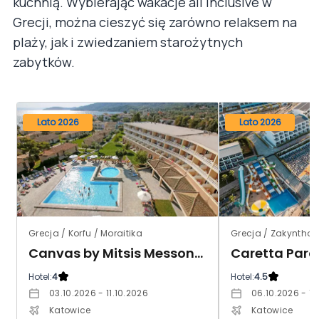
kuchnią. Wybierając wakacje all inclusive w
Grecji, można cieszyć się zarówno relaksem na
plaży, jak i zwiedzaniem starożytnych
zabytków.
Lato 2026
Lato 2026
Grecja / Korfu / Moraitika
Grecja / Zakynthos
Canvas by Mitsis Messonghi
Caretta Para
Hotel:
4
Hotel:
4.5
03.10.2026 - 11.10.2026
06.10.2026 - 13
Katowice
Katowice