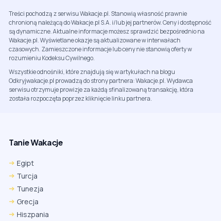
Treści pochodzą z serwisu Wakacje.pl. Stanowią własność prawnie
chronioną należącą do Wakacje.pl S.A. i/lub jej partnerów. Ceny i dostępność
są dynamiczne. Aktualne informacje możesz sprawdzić bezpośrednio na
Wakacje.pl. Wyświetlane okazje są aktualizowane w interwałach
czasowych. Zamieszczone informacje lub ceny nie stanowią oferty w
rozumieniu Kodeksu Cywilnego.
Wszystkie odnośniki, które znajdują się w artykułach na blogu
Odkryjwakacje.pl prowadzą do strony partnera: Wakacje.pl. Wydawca
serwisu otrzymuje prowizje za każdą sfinalizowaną transakcję, która
została rozpoczęta poprzez kliknięcie linku partnera.
Tanie Wakacje
Egipt
Turcja
Tunezja
Grecja
Hiszpania