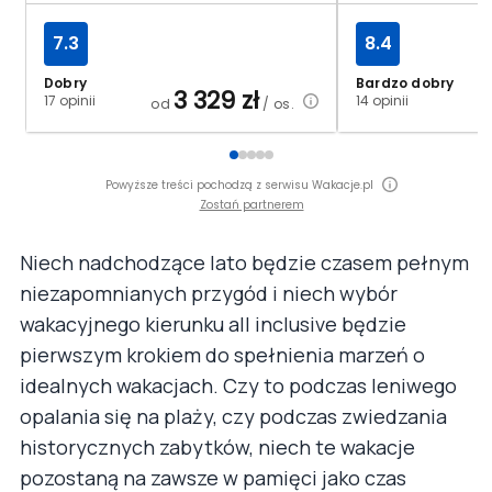
7.3
8.4
Dobry
Bardzo dobry
3 329
zł
17 opinii
14 opinii
od
/ os.
Powyższe treści pochodzą z serwisu Wakacje.pl
Zostań partnerem
Niech nadchodzące lato będzie czasem pełnym
niezapomnianych przygód i niech wybór
wakacyjnego kierunku all inclusive będzie
pierwszym krokiem do spełnienia marzeń o
idealnych wakacjach. Czy to podczas leniwego
opalania się na plaży, czy podczas zwiedzania
historycznych zabytków, niech te wakacje
pozostaną na zawsze w pamięci jako czas