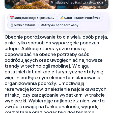
5 najlepszych aplikacji turystycznych
Data publikacji: 3 lipca 2024
Autor: Hubert Podróżnik
#
6 min czytania
Artykuł sponsorowany
Obecnie podróżowanie to dla wielu osób pasja,
a nie tylko sposób na wypoczęcie podczas
urlopu. Aplikacje turystyczne muszą
odpowiadać na obecne potrzeby osób
podróżujących oraz uwzględniać najnowsze
trendy w technologii mobilnej. W ciągu
ostatnich lat aplikacje turystyczne stały się
więc nieodłącznym elementem planowania i
organizowania podróży. Umożliwiają
rezerwację lotów, znalezienie najciekawszych
atrakcji czy zarządzanie wydatkami w trakcie
wycieczki. Wybierając najlepsze z nich, warto
zwrócić uwagę na funkcjonalność, wygodę
korzystania oraz bogactwo dostępnych