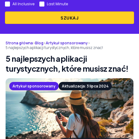
All Inclusive
Last Minute
SZUKAJ
Strona główna
›
Blog
›
Artykuł sponsorowany
›
5 najlepszych aplikacji turystycznych, które musisz znać!
5 najlepszych aplikacji
turystycznych, które musisz znać!
Artykuł sponsorowany
Aktualizacja: 3 lipca 2024