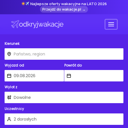
Najlepsze oferty wakacyjne na LATO 2026
Przejdź do wakacje.pl →
Menu
Kierunek
Wyjazd od
Powrót do
Wylot z
Uczestnicy