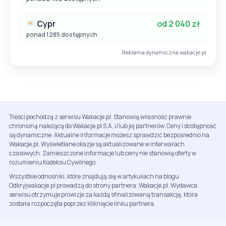
Cypr
od 2 040 zł
ponad 1285 dostępnych
Reklama dynamiczna wakacje.pl
Treści pochodzą z serwisu Wakacje.pl. Stanowią własność prawnie
chronioną należącą do Wakacje.pl S.A. i/lub jej partnerów. Ceny i dostępność
są dynamiczne. Aktualne informacje możesz sprawdzić bezpośrednio na
Wakacje.pl. Wyświetlane okazje są aktualizowane w interwałach
czasowych. Zamieszczone informacje lub ceny nie stanowią oferty w
rozumieniu Kodeksu Cywilnego.
Wszystkie odnośniki, które znajdują się w artykułach na blogu
Odkryjwakacje.pl prowadzą do strony partnera: Wakacje.pl. Wydawca
serwisu otrzymuje prowizje za każdą sfinalizowaną transakcję, która
została rozpoczęta poprzez kliknięcie linku partnera.