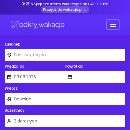
Najlepsze oferty wakacyjne na LATO 2026
Przejdź do wakacje.pl →
Menu
Kierunek
Wyjazd od
Powrót do
Wylot z
Uczestnicy