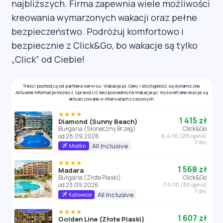
najbliższych. Firma zapewnia wiele możliwości
kreowania wymarzonych wakacji oraz pełne
bezpieczeństwo. Podróżuj komfortowo i
bezpiecznie z Click&Go, bo wakacje są tylko
„Click” od Ciebie!
Treści pochodzą od partnera serwisu: Wakacje.pl. Ceny i dostępność są dynamiczne.
Aktualne informacje możesz sprawdzić bezpośrednio na Wakacje.pl. Wyświetlane okazje są
aktualizowane w interwałach czasowych.
★★★★
1 415 zł
Diamond (Sunny Beach)
Bułgaria (Słoneczny Brzeg)
Click&Go
od 28.09.2026
6.4 /10 (215 opinii)
7 dni
All Inclusive
Modlin
★★★★
1 568 zł
Madara
Bułgaria (Złote Piaski)
Click&Go
od 23.09.2026
7.0 /10 (30 opinii)
7 dni
All Inclusive
Katowice
★★★★
1 607 zł
Golden Line (Złote Piaski)