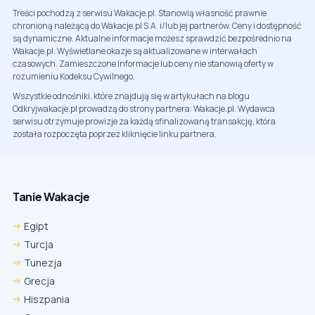
Treści pochodzą z serwisu Wakacje.pl. Stanowią własność prawnie
chronioną należącą do Wakacje.pl S.A. i/lub jej partnerów. Ceny i dostępność
są dynamiczne. Aktualne informacje możesz sprawdzić bezpośrednio na
Wakacje.pl. Wyświetlane okazje są aktualizowane w interwałach
czasowych. Zamieszczone informacje lub ceny nie stanowią oferty w
rozumieniu Kodeksu Cywilnego.
Wszystkie odnośniki, które znajdują się w artykułach na blogu
Odkryjwakacje.pl prowadzą do strony partnera: Wakacje.pl. Wydawca
serwisu otrzymuje prowizje za każdą sfinalizowaną transakcję, która
została rozpoczęta poprzez kliknięcie linku partnera.
Tanie Wakacje
Egipt
Turcja
Tunezja
Grecja
Hiszpania