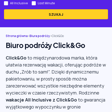
All Inclusive
Last Minute
SZUKAJ
Strona główna
›
Biura podróży
›
Click&Go
Biuro podróży Click&Go
Click&Go
to międzynarodowa marka, która
ułatwia rezerwację wakacji, oferując podróże w
duchu „Zrób to sam!”. Dzięki dynamicznemu
pakietowaniu, w prosty sposób można
zarezerwować wszystkie niezbędne elementy
wycieczki w czasie rzeczywistym. Rodzinne
wakacje All Inclusive z Click&Go
to gwarancja
wyjątkowego wypoczynku w gronie