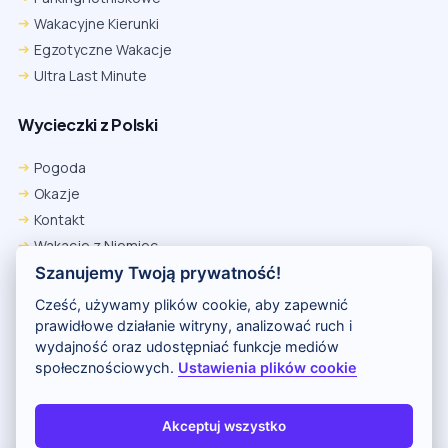
Wakacyjne Kierunki
Egzotyczne Wakacje
Ultra Last Minute
Wycieczki z Polski
Pogoda
Okazje
Kontakt
Wakacje z Niemiec
Polityka Prywatności
Szanujemy Twoją prywatność!
Wakacje w Egipcie
Cześć, używamy plików cookie, aby zapewnić
Rankingi hoteli
prawidłowe działanie witryny, analizować ruch i
wydajność oraz udostępniać funkcje mediów
społecznościowych.
Ustawienia plików cookie
Partnerem serwisu jest portal Wakacje.pl
O nas
Kontakt i reklama
Polityka prywatności
Akceptuj wszystko
Copyright (c) 2026 Odkryj Wakacje