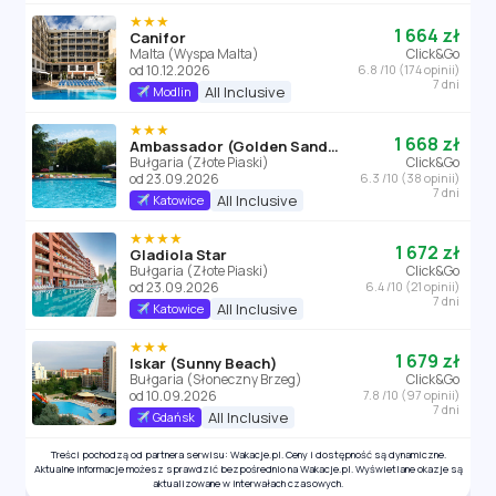
★★★
1 664 zł
Canifor
Malta (Wyspa Malta)
Click&Go
od 10.12.2026
6.8 /10 (174 opinii)
7 dni
All Inclusive
Modlin
★★★
1 668 zł
Ambassador (Golden Sands)
Bułgaria (Złote Piaski)
Click&Go
od 23.09.2026
6.3 /10 (38 opinii)
7 dni
All Inclusive
Katowice
★★★★
1 672 zł
Gladiola Star
Bułgaria (Złote Piaski)
Click&Go
od 23.09.2026
6.4 /10 (21 opinii)
7 dni
All Inclusive
Katowice
★★★
1 679 zł
Iskar (Sunny Beach)
Bułgaria (Słoneczny Brzeg)
Click&Go
od 10.09.2026
7.8 /10 (97 opinii)
7 dni
All Inclusive
Gdańsk
Treści pochodzą od partnera serwisu: Wakacje.pl. Ceny i dostępność są dynamiczne.
Aktualne informacje możesz sprawdzić bezpośrednio na Wakacje.pl. Wyświetlane okazje są
aktualizowane w interwałach czasowych.