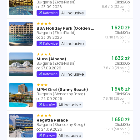
Bułgaria (Złote Piaski)
Click&Go
od 23.09.2026
8.6 /10 (32 opinii)
7 dni
All Inclusive
Katowice
★★★★
1 620 zł
BSA Holiday Park (Golden Sands)
Bułgaria (Złote Piaski)
Click&Go
od 23.09.2026
7.1 /10 (75 opinii)
7 dni
All Inclusive
Katowice
★★★★
1 632 zł
Mura (Albena)
Bułgaria (Złote Piaski)
Click&Go
od 27.09.2026
7.6 /10 (21 opinii)
7 dni
All Inclusive
Katowice
★★★
1 646 zł
MPM Orel (Sunny Beach)
Bułgaria (Słoneczny Brzeg)
Click&Go
od 24.09.2026
7.8 /10 (25 opinii)
7 dni
All Inclusive
Kraków
★★★★
1 650 zł
Regatta Palace
Bułgaria (Słoneczny Brzeg)
Click&Go
od 24.09.2026
8.1 /10 (58 opinii)
7 dni
All Inclusive
Kraków