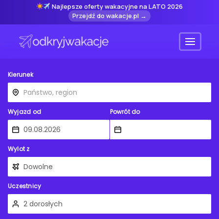
Najlepsze oferty wakacyjne na LATO 2026
Przejdź do wakacje.pl →
Menu
Kierunek
Wyjazd od
Powrót do
Wylot z
Uczestnicy