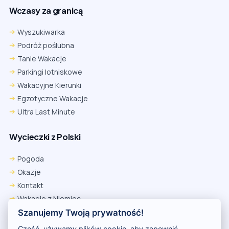
Wczasy za granicą
Wyszukiwarka
Podróż poślubna
Tanie Wakacje
Parkingi lotniskowe
Wakacyjne Kierunki
Egzotyczne Wakacje
Ultra Last Minute
Wycieczki z Polski
Pogoda
Okazje
Kontakt
Wakacje z Niemiec
Polityka Prywatności
Szanujemy Twoją prywatność!
Wakacje w Egipcie
Cześć, używamy plików cookie, aby zapewnić