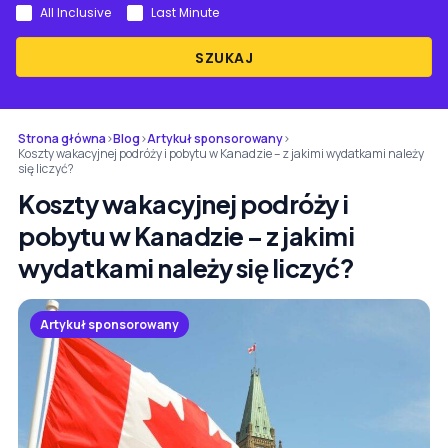
All Inclusive
Last Minute
SZUKAJ
Strona główna
›
Blog
›
Artykuł sponsorowany
›
Koszty wakacyjnej podróży i pobytu w Kanadzie – z jakimi wydatkami należy
się liczyć?
Koszty wakacyjnej podróży i
pobytu w Kanadzie – z jakimi
wydatkami należy się liczyć?
Artykuł sponsorowany