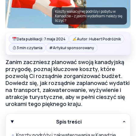
Koszty wakacyjnej podróży i pobytu w
Kanadzie – z jakimi wydatkami należy się
liczyć?
Data publikacji: 7 maja 2024
Autor: Hubert Podróżnik
#
3 min czytania
Artykuł sponsorowany
Zanim zaczniesz planować swoją kanadyjską
przygodę, poznaj kluczowe koszty, które
pozwolą Ci rozsądnie zorganizować budżet.
Dowiedz się, jak rozsądnie zaplanować wydatki
na transport, zakwaterowanie, wyżywienie i
atrakcje turystyczne, aby w pełni cieszyć się
urokami tego pięknego kraju.
Spis treści
Koszty podróży i zakwaterowania w Kanadzie