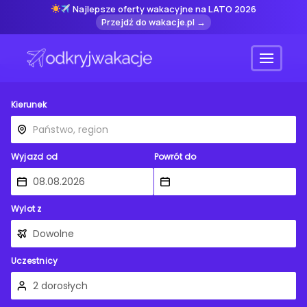
Najlepsze oferty wakacyjne na LATO 2026
Przejdź do wakacje.pl →
Menu
Kierunek
Wyjazd od
Powrót do
Wylot z
Uczestnicy