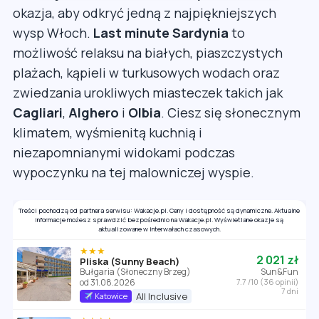
okazja, aby odkryć jedną z najpiękniejszych
wysp Włoch.
Last minute Sardynia
to
możliwość relaksu na białych, piaszczystych
plażach, kąpieli w turkusowych wodach oraz
zwiedzania urokliwych miasteczek takich jak
Cagliari
,
Alghero
i
Olbia
. Ciesz się słonecznym
klimatem, wyśmienitą kuchnią i
niezapomnianymi widokami podczas
wypoczynku na tej malowniczej wyspie.
Treści pochodzą od partnera serwisu: Wakacje.pl. Ceny i dostępność są dynamiczne. Aktualne
informacje możesz sprawdzić bezpośrednio na Wakacje.pl. Wyświetlane okazje są
aktualizowane w interwałach czasowych.
★★★
2 021 zł
Pliska (Sunny Beach)
Bułgaria (Słoneczny Brzeg)
Sun&Fun
od 31.08.2026
7.7 /10 (36 opinii)
7 dni
All Inclusive
Katowice