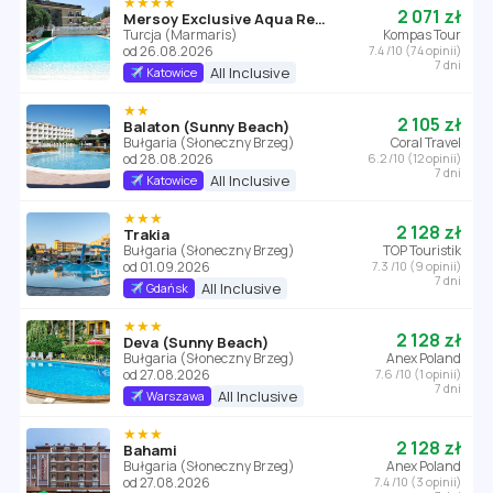
★★★★
2 071 zł
Mersoy Exclusive Aqua Resort
Turcja (Marmaris)
Kompas Tour
od 26.08.2026
7.4 /10 (74 opinii)
7 dni
All Inclusive
Katowice
★★
2 105 zł
Balaton (Sunny Beach)
Bułgaria (Słoneczny Brzeg)
Coral Travel
od 28.08.2026
6.2 /10 (12 opinii)
7 dni
All Inclusive
Katowice
★★★
2 128 zł
Trakia
Bułgaria (Słoneczny Brzeg)
TOP Touristik
od 01.09.2026
7.3 /10 (9 opinii)
7 dni
All Inclusive
Gdańsk
★★★
2 128 zł
Deva (Sunny Beach)
Bułgaria (Słoneczny Brzeg)
Anex Poland
od 27.08.2026
7.6 /10 (1 opinii)
7 dni
All Inclusive
Warszawa
★★★
2 128 zł
Bahami
Bułgaria (Słoneczny Brzeg)
Anex Poland
od 27.08.2026
7.4 /10 (3 opinii)