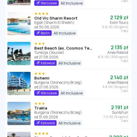
7 dni
All Inclusive
Warszawa
★★★★
2 129 zł
Old Vic Sharm Resort
Egipt (Sharm El Sheikh)
Exim Tours
od 30.08.2026
5.9 /10 (21 opinii)
7 dni
All Inclusive
Berlin
★★★
2 135 zł
Best Beach (ex. Cosmos Tergui Club)
Tunezja (Sousse)
Anex Poland
od 27.08.2026
6.6 /10 (390 opinii)
7 dni
All Inclusive
Katowice
★★★
2 140 zł
Bohemi
Bułgaria (Słoneczny Brzeg)
Anex Poland
od 27.08.2026
5.8 /10 (15 opinii)
7 dni
All Inclusive
Warszawa
★★★
2 191 zł
Trakia
Bułgaria (Słoneczny Brzeg)
Sun&Fun
od 31.08.2026
7.3 /10 (9 opinii)
7 dni
All Inclusive
Katowice
★★★★