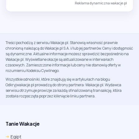
Reklama dynamiczna wakacje.pl
Treści pochodzą z serwisu Wakacje.pl. Stanowią własność prawnie
chronioną należącą do Wakacje.pl S.A. i/lub jej partnerów. Ceny i dostępność
są dynamiczne. Aktualne informacje możesz sprawdzić bezpośrednio na
Wakacje.pl. Wyświetlane okazje są aktualizowane w interwałach
czasowych. Zamieszczone informacje lub ceny nie stanowią oferty w
rozumieniu Kodeksu Cywilnego.
Wszystkie odnośniki, które znajdują się w artykułach na blogu
Odkryjwakacje.pl prowadzą do strony partnera: Wakacje.pl. Wydawca
serwisu otrzymuje prowizje za każdą sfinalizowaną transakcję, która
została rozpoczęta poprzez kliknięcie linku partnera.
Tanie Wakacje
Egipt