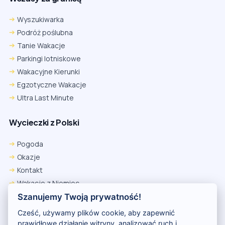
Wyszukiwarka
Podróż poślubna
Tanie Wakacje
Parkingi lotniskowe
Wakacyjne Kierunki
Egzotyczne Wakacje
Ultra Last Minute
Wycieczki z Polski
Chrome
Safari iOS
Safari macOS
Edge
Pogoda
Firefox
Inna
Okazje
Ustawienia → Prywatność i bezpieczeństwo → Pliki cookie innych
Kontakt
firm → ustaw „Zezwalaj”.
Na czas rezerwacji nie blokuj cookies i śledzenia dla tej witryny.
Wakacje z Niemiec
Na czas rezerwacji nie korzystaj z trybu incognito.
Polityka Prywatności
Szanujemy Twoją prywatność!
Wakacje w Egipcie
Cześć, używamy plików cookie, aby zapewnić
Rankingi hoteli
prawidłowe działanie witryny, analizować ruch i