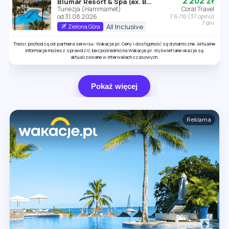
2 202 zł
Blumar Resort & Spa (ex. Bahia Beach)
Tunezja (Hammamet)
Coral Travel
od 31.08.2026
7.6 /10 (37 opinii)
7 dni
All Inclusive
Zielona Góra
Treści pochodzą od partnera serwisu: Wakacje.pl. Ceny i dostępność są dynamiczne. Aktualne
informacje możesz sprawdzić bezpośrednio na Wakacje.pl. Wyświetlane okazje są
aktualizowane w interwałach czasowych.
Pokaż więcej
Reklama